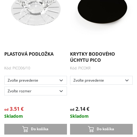
Akcia
-33 %
PLASTOVÁ PODLOŽKA
KRYTKY BODOVÉHO
ÚCHYTU PICO
Kód: PICO06/10
Kód: PICOKR
3.51 €
2.14 €
od
od
Skladom
Skladom
Do košíka
Do košíka