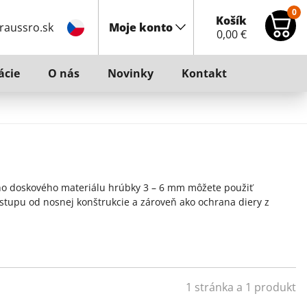
0
Košík
raussro.sk
Moje konto
0,00
€
ácie
O nás
Novinky
Kontakt
ho doskového materiálu hrúbky 3 – 6 mm môžete použiť
stupu od nosnej konštrukcie a zároveň ako ochrana diery z
1 stránka a 1 produkt