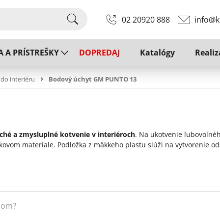
02 20920 888
info@k
A A PRÍSTREŠKY
DOPREDAJ
Katalógy
Realiz
do interiéru
Bodový úchyt GM PUNTO 13
hé a zmysluplné kotvenie v interiéroch
. Na ukotvenie ľubovoľné
ovom materiale. Podložka z mäkkeho plastu slúži na vytvorenie od
dom?