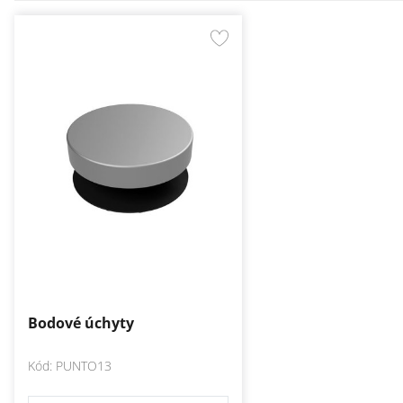
na výstavy a výstavné zariadenia ako aj
upevnenie obkladov alebo
informačných tabúľ a navestí.
Bodové úchyty
Kód: PUNTO13