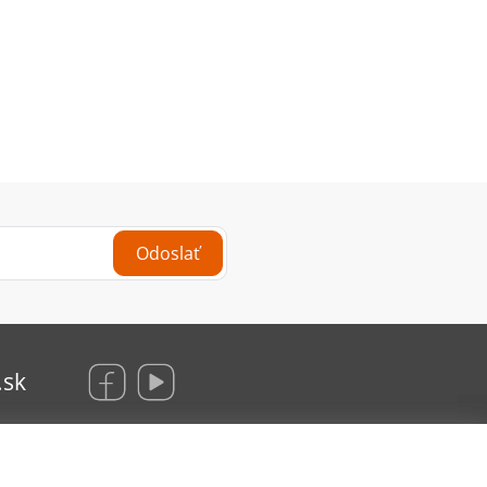
Odoslať
.sk