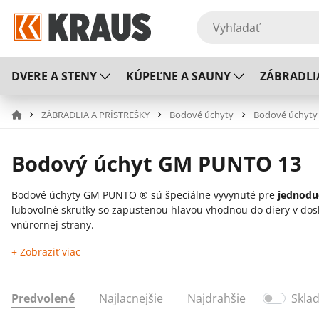
DVERE A STENY
KÚPEĽNE A SAUNY
ZÁBRADLI
ZÁBRADLIA A PRÍSTREŠKY
Bodové úchyty
Bodové úchyty 
Bodový úchyt GM PUNTO 13
Bodové úchyty GM PUNTO ® sú špeciálne vyvynuté pre
jednoduc
ľubovoľné skrutky so zapustenou hlavou vhodnou do diery v dosk
vnúrornej strany.
+ Zobraziť viac
Možnosti použitia:
Predvolené
Najlacnejšie
Najdrahšie
Skla
Presklenia v sanitárnej oblasti,
nábytku,