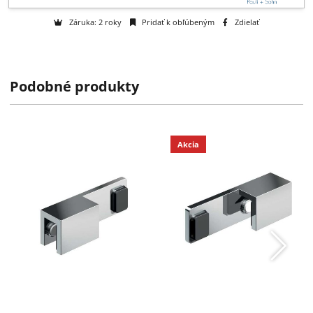
Otázka na tovar
Na objednávku
k dispozícii do 2 týždňov
Podobné produkty
Výrobca:
Pauli International GmbH & Co. KG
Záruka: 2 roky
Pridať k obľúbeným
Zdielať
Akcia