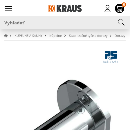
0
KÚPEĽNE A SAUNY
Kúpeľne
Stabilizačné tyče a dorazy
Dorazy dv