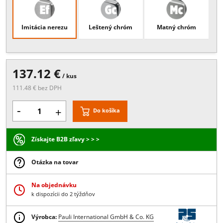
Popis:
montáž na podlahu alebo na stenu
Povrchové úpravy
Imitácia nerezu
Leštený chróm
Matný chróm
137.12 €
/ kus
111.48 € bez DPH
-
+
Do košíka
Získajte B2B zľavy > > >