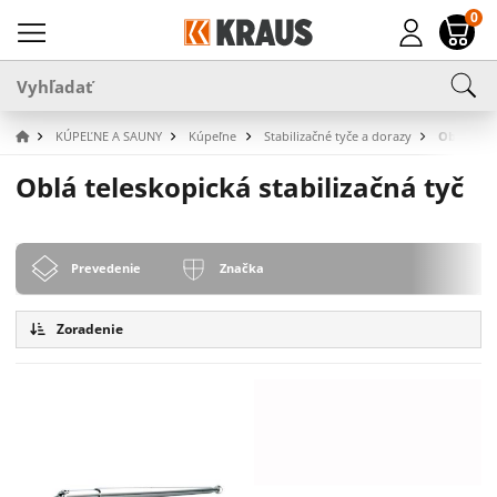
0
KÚPEĽNE A SAUNY
Kúpeľne
Stabilizačné tyče a dorazy
Oblá tele
Oblá teleskopická stabilizačná tyč
Prevedenie
Značka
Zoradenie