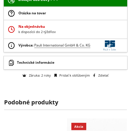
13.39 €
/ kus
10.89 € bez DPH
-
+
Do košíka
Získajte B2B zľavy > > >
Otázka na tovar
Na objednávku
k dispozícii do 2 týždňov
Výrobca:
Pauli International GmbH & Co. KG
Podobné produkty
Technické informácie
Akcia
Záruka: 2 roky
Pridať k obľúbeným
Zdielať