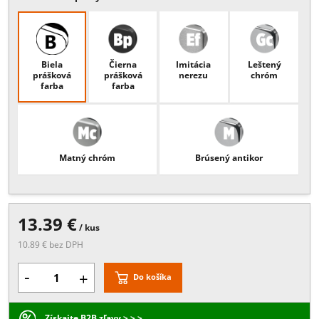
Popis:
hrúbka skla 4-8 mm, rozmer 50x27 mm, k dispozícii sú všetk
RAL farby v cene povrchovej úpravy B
Viac
Povrchové úpravy
Biela
Čierna
Imitácia
Leštený
prášková
prášková
nerezu
chróm
farba
farba
Matný chróm
Brúsený antikor