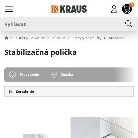
0
KÚPEĽNE A SAUNY
Kúpeľne
Úchyty na poličky
Stabilizačná poli
Stabilizačná polička
Prevedenie
Značka
Zoradenie