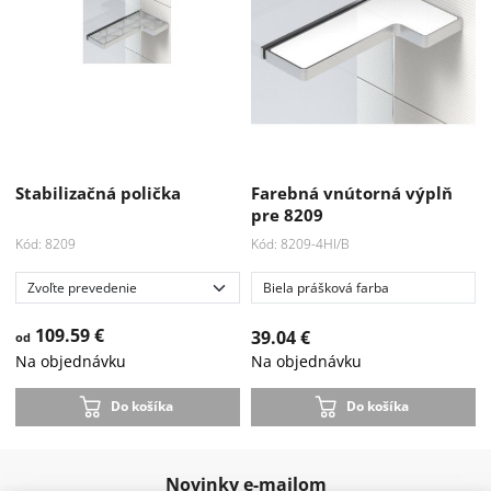
Stabilizačná polička
Farebná vnútorná výplň
pre 8209
Kód: 8209
Kód: 8209-4HI/B
Biela prášková farba
109.59 €
39.04 €
od
Na objednávku
Na objednávku
Do košíka
Do košíka
Novinky e-mailom