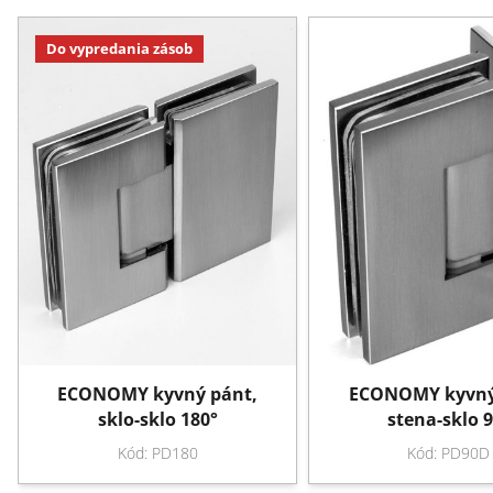
Do vypredania zásob
ECONOMY kyvný pánt,
ECONOMY kyvný
sklo-sklo 180°
stena-sklo 9
Kód: PD180
Kód: PD90D