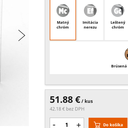
Matný
Imitácia
Leštený
chróm
nerezu
chróm
Brúsená 
51.88 €
/ kus
42.18 € bez DPH
-
+
Do košíka