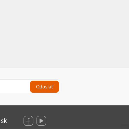
Odoslať
.sk