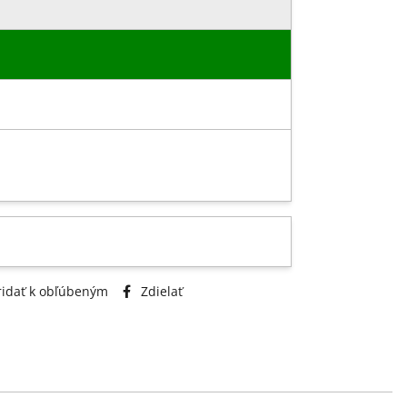
idať k obľúbeným
Zdielať