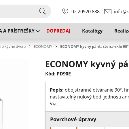
02 20920 888
info@k
A A PRÍSTREŠKY
DOPREDAJ
Katalógy
Realiz
re kývne dvere
ECONOMY
ECONOMY kyvný pánt, stena-sklo 90°
ECONOMY kyvný pánt
Kód: PD90E
Popis:
obojstranné otváranie 90°, hr
nastaviteľný nulový bod, jednostran
Viac
Povrchové úpravy