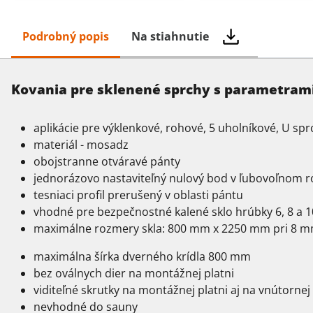
Podrobný popis
Na stiahnutie
Kovania pre sklenené sprchy s parametrami
aplikácie pre výklenkové, rohové, 5 uholníkové, U sp
materiál - mosadz
obojstranne otváravé pánty
jednorázovo nastaviteľný nulový bod v ľubovoľnom 
tesniaci profil prerušený v oblasti pántu
vhodné pre bezpečnostné kalené sklo hrúbky 6, 8 a
maximálne rozmery skla: 800 mm x 2250 mm pri 8 mm 
maximálna šírka dverného krídla 800 mm
bez oválnych dier na montážnej platni
viditeľné skrutky na montážnej platni aj na vnútornej
nevhodné do sauny