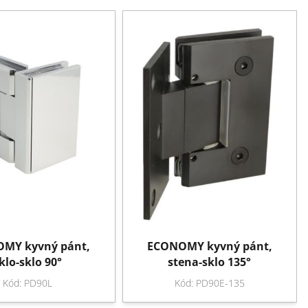
MY kyvný pánt,
ECONOMY kyvný pánt,
klo-sklo 90°
stena-sklo 135°
Kód: PD90L
Kód: PD90E-135