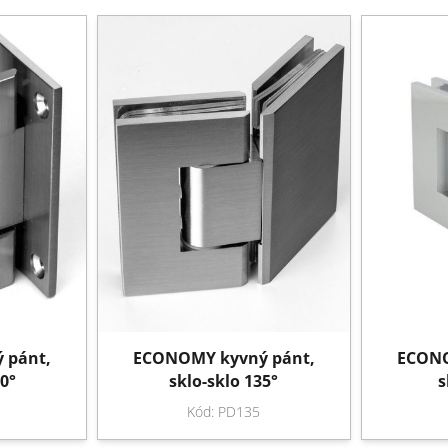
 pánt,
ECONOMY kyvný pánt,
ECONO
0°
sklo-sklo 135°
s
Kód: PD135