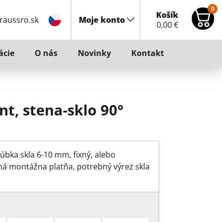
0
Košík
raussro.sk
Moje konto
0,00
€
ácie
O nás
Novinky
Kontakt
, stena-sklo 90°
úbka skla 6-10 mm, fixný, alebo
ná montážna platňa, potrebný výrez skla