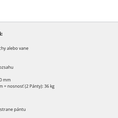
:
rchy alebo vane
rozsahu
 10 mm
= nosnosť (2 Pánty): 36 kg
 strane pántu