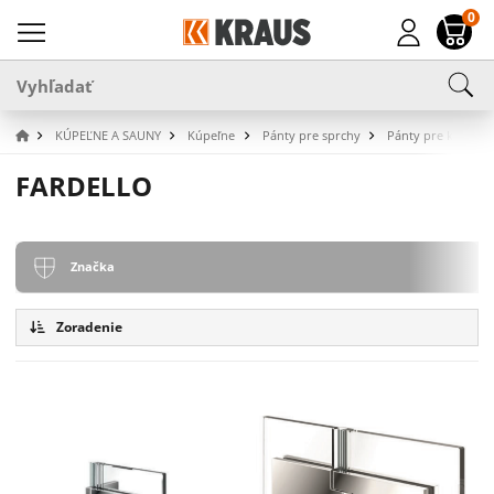
0
KÚPEĽNE A SAUNY
Kúpeľne
Pánty pre sprchy
Pánty pre kývne d
FARDELLO
Značka
Zoradenie