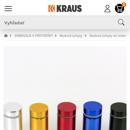
0
ZÁBRADLIA A PRÍSTREŠKY
Bodové úchyty
Bodové úchyty do interiér