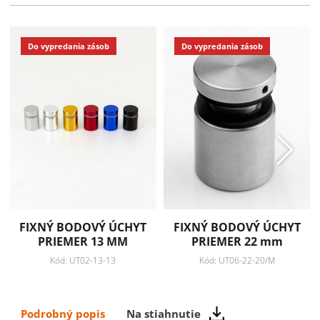
Technické informácie
Do vypredania zásob
Do vypredania zásob
Záruka: 2 roky
Pridať k obľúbeným
Zdielať
FIXNÝ BODOVÝ ÚCHYT
FIXNÝ BODOVÝ ÚCHYT
PRIEMER 13 MM
PRIEMER 22 mm
Kód: UT02-13-13
Kód: UT06-22-20/M
Podrobný popis
Na stiahnutie