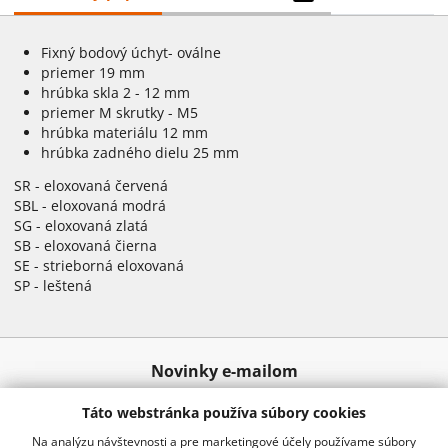
Fixný bodový úchyt- oválne
priemer 19 mm
hrúbka skla 2 - 12 mm
priemer M skrutky - M5
hrúbka materiálu 12 mm
hrúbka zadného dielu 25 mm
SR - eloxovaná červená
SBL - eloxovaná modrá
SG - eloxovaná zlatá
SB - eloxovaná čierna
SE - strieborná eloxovaná
SP - leštená
Novinky e-mailom
Táto webstránka používa súbory cookies
Odoslať
Na analýzu návštevnosti a pre marketingové účely používame súbory