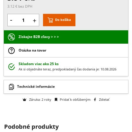
Rozmer:
Priemer 19 mm
3.84 €
/ ks
3.12 € bez DPH
-
+
Do košíka
Získajte B2B zľavy > > >
Otázka na tovar
Skladom viac ako 25 ks
Ak si objednáte teraz, predpokladaný čas dodania je: 10.08.2026
Podobné produkty