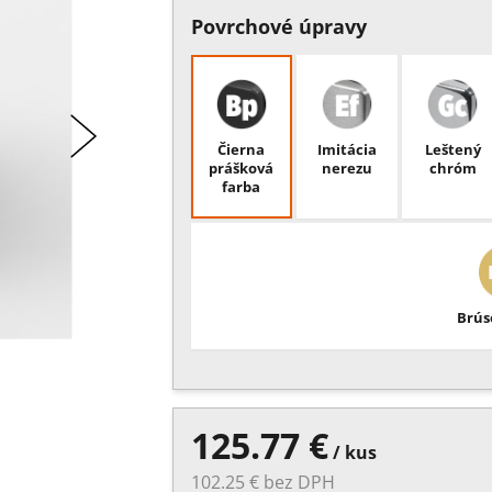
Povrchové úpravy
Čierna
Imitácia
Leštený
prášková
nerezu
chróm
farba
Brús
125.77 €
/ kus
102.25 € bez DPH