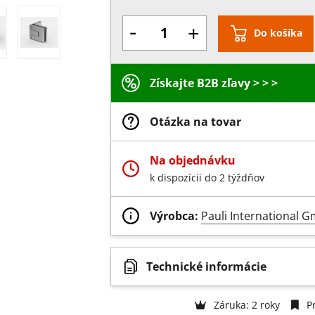
-
+
Do košíka
Získajte B2B zľavy > > >
Otázka na tovar
Na objednávku
k dispozícii do 2 týždňov
Výrobca:
Pauli International 
Technické informácie
Záruka: 2 roky
Pr