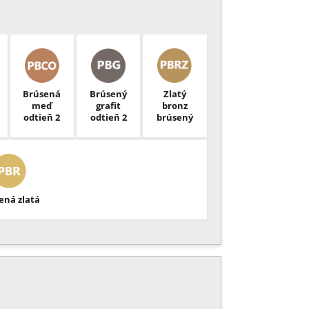
Brúsená
Brúsený
Zlatý
meď
grafit
bronz
odtieň 2
odtieň 2
brúsený
ená zlatá