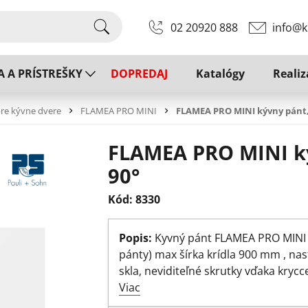
02 20920 888
info@k
A A PRÍSTREŠKY
DOPREDAJ
Katalógy
Realiz
re kývne dvere
FLAMEA PRO MINI
FLAMEA PRO MINI kývny pánt, 
FLAMEA PRO MINI ký
90°
Kód: 8330
Popis:
Kyvný pánt FLAMEA PRO MINI ,
pánty) max šírka krídla 900 mm , nas
skla, neviditeľné skrutky vďaka kryc
Viac