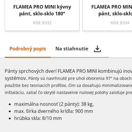
FLAMEA PRO MINI kývny
FLAMEA PRO MIN
pánt, sklo-sklo 180°
pánt, sklo-skl
Kód: 8332
Kód: 8334
Podrobný popis
Na stiahnutie
Pánty sprchových dverí FLAMEA PRO MINI kombinujú inovat
systémov.
Pánty sú navrhnuté pre uhol otvorenia 97° na oboch 
použitie bez tesniacich profilov, čím sa dosahujú minimalizovan
inštaláciu, zatiaľ čo skryté nastavenie nulovej polohy zaisťuje p
maximálna nosnosť (2 pánty): 38 kg,
max. šírka dverného krídla: 900 mm
hrúbka skla: 8/10 mm