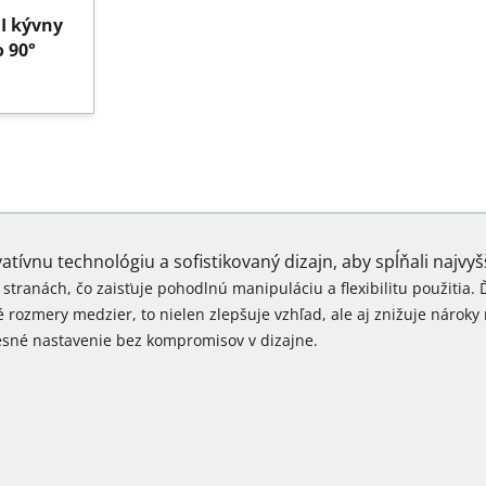
I kývny
o 90°
ívnu technológiu a sofistikovaný dizajn, aby spĺňali najvy
stranách, čo zaisťuje pohodlnú manipuláciu a flexibilitu použitia.
é rozmery medzier, t
o nielen zlepšuje vzhľad, ale aj znižuje
nároky
resné
nastavenie bez kompromisov v dizajne.