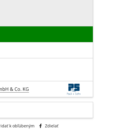
GmbH & Co. KG
idať k obľúbeným
Zdielať