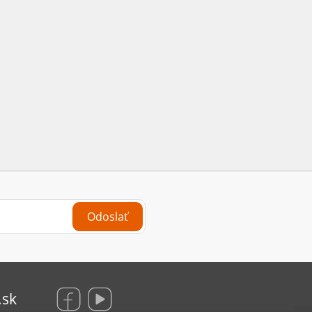
Odoslať
.sk