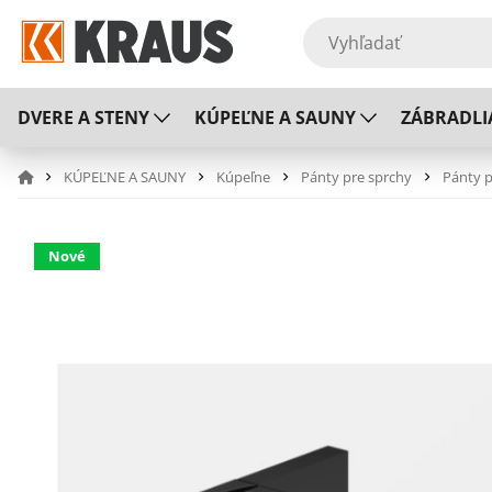
DVERE A STENY
KÚPEĽNE A SAUNY
ZÁBRADLI
KÚPEĽNE A SAUNY
Kúpeľne
Pánty pre sprchy
Pánty p
Nové