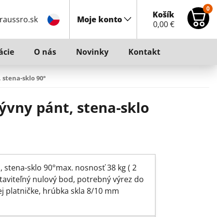
0
Košík
raussro.sk
Moje konto
0,00
€
ácie
O nás
Novinky
Kontakt
stena-sklo 90°
vny pánt, stena-sklo
 stena-sklo 90°max. nosnosť 38 kg ( 2
taviteľný nulový bod, potrebný výrez do
cej platničke, hrúbka skla 8/10 mm