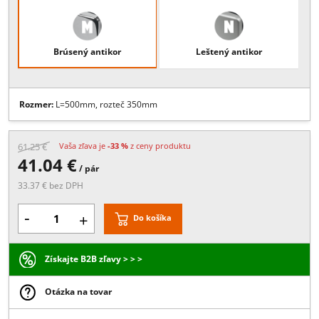
Popis:
Materiál: antikor, Vŕtanie do skla priemer 12 mm, Rozmer:
25x25mm
Povrchové úpravy
Brúsený antikor
Leštený antikor
Rozmer:
L=500mm, rozteč 350mm
61.25 €
Vaša zľava je
-33 %
z ceny produktu
41.04 €
/ pár
33.37 € bez DPH
-
+
Do košíka