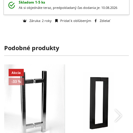
Získajte B2B zľavy > > >
Otázka na tovar
Podobné produkty
Skladom 1-5 ks
Ak si objednáte teraz, predpokladaný čas dodania je: 10.08.2026
Záruka: 2 roky
Pridať k obľúbeným
Zdielať
Akcia
-33 %