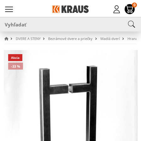
0
DVERE A STENY
Bezrámové dvere a priečky
Madlá dverí
Hranaté
Akcia
-33 %