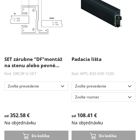
SET zárubne "DF"montáž
Padacia lišta
na stenu alebo pevné…
Kód: ZAR.DF-G-SET
Kód: APPL-830-930-1030
352.58 €
108.41 €
od
od
Na objednávku
Na objednávku
Do košíka
Do košíka