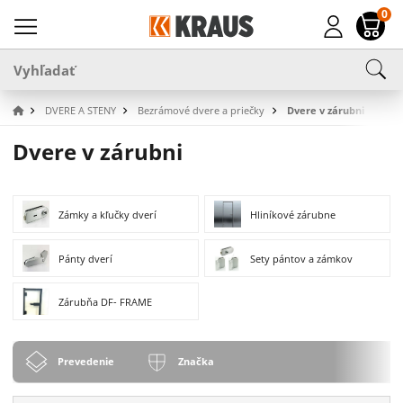
0
DVERE A STENY
Bezrámové dvere a priečky
Dvere v zárubni
Dvere v zárubni
Zámky a kľučky dverí
Hliníkové zárubne
Pánty dverí
Sety pántov a zámkov
Zárubňa DF- FRAME
Prevedenie
Značka