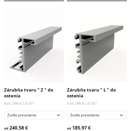
Akcia
Akcia
-15 %
-15 %
Zárubňa tvaru " Z " do
Zárubňa tvaru " L " do
ostenia
ostenia
Kód: ZAR.A.Z.B-SET
Kód: ZAR.A.L.B-SET
240.58 €
185.97 €
od
od