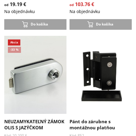
19.19 €
103.76 €
od
od
Na objednávku
Na objednávku
Do košíka
Do košíka
NEUZAMYKATEĽNÝ ZÁMOK
Pánt do zárubne s
OLIS S JAZÝČKOM
montážnou platňou
Kód: 20.200.X
Kód: P52