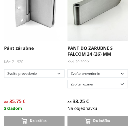
Pánt zárubne
PÁNT DO ZÁRUBNE S
FALCOM 24 (26) MM
Kód: 21.920
Kód: 20.300.X
35.75 €
33.25 €
od
od
Skladom
Na objednávku
Akcia
Akcia
-33 %
-15 %
Do košíka
Do košíka