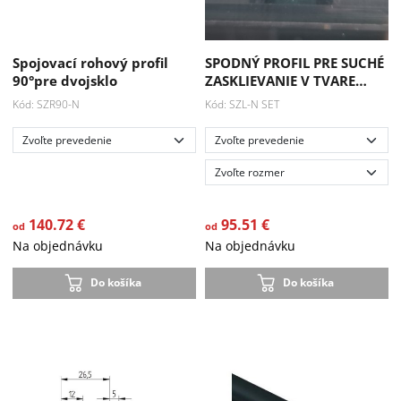
Spojovací rohový profil
SPODNÝ PROFIL PRE SUCHÉ
90°pre dvojsklo
ZASKLIEVANIE V TVARE…
Kód: SZR90-N
Kód: SZL-N SET
140.72 €
95.51 €
od
od
Na objednávku
Na objednávku
Akcia
Do košíka
Do košíka
-33 %