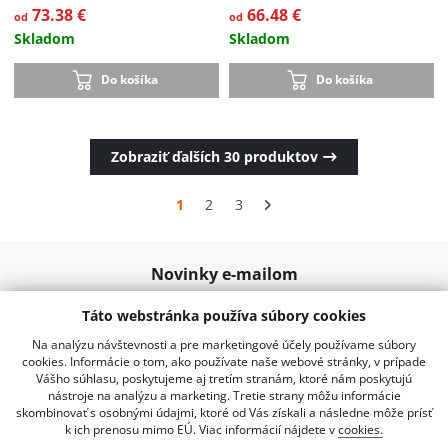
73.38 €
66.48 €
od
od
Skladom
Skladom
Do košíka
Do košíka
Zobraziť ďalších
30
produktov
Akcia
1
2
3
-15 %
Novinky e-mailom
Táto webstránka používa súbory cookies
Odoslať
Na analýzu návštevnosti a pre marketingové účely používame súbory
cookies. Informácie o tom, ako používate naše webové stránky, v prípade
Vášho súhlasu, poskytujeme aj tretím stranám, ktoré nám poskytujú
nástroje na analýzu a marketing. Tretie strany môžu informácie
02 20920 888
info@kraussro.sk
skombinovať s osobnými údajmi, ktoré od Vás získali a následne môže prísť
k ich prenosu mimo EÚ. Viac informácií nájdete v
cookies.