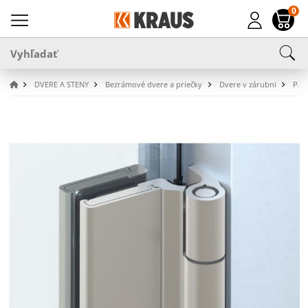
0
DVERE A STENY
Bezrámové dvere a priečky
Dvere v zárubni
Pánt