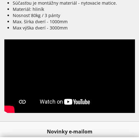
Súčasťou je montážny materiál - nytovacie matice.
Materiál: hliník
Nosnosť 80kg / 3 pánty
Max. šírka dverí - 1000mm
Max výška dverí - 3000mm
Novinky e-mailom