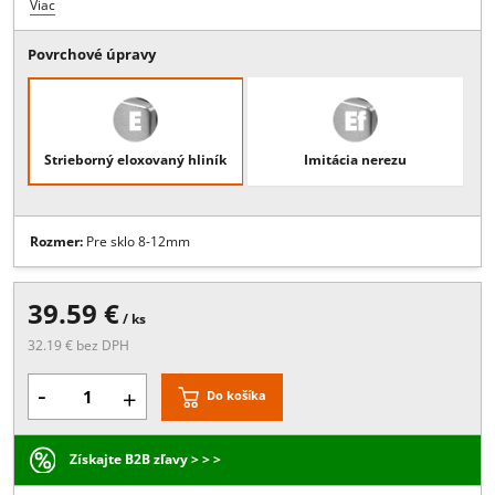
Popis:
NASTAVITEĽNÉ PÁNTY S MONTÁŽNOU PLATŇOU, , Pánt do
zárubne s montážnou platňou pre sklenené dvere., Možnosť
nastavenia., Pre sklo 8 - 12 mm., Súčasťou je montážny materiál -
nytovacie matice., Materiál: hliník, Nosnosť 80kg / 3 pánty, Max. šírk
dverí - 1000mm, Max výška dverí - 3000mm
Viac
Povrchové úpravy
Strieborný eloxovaný hliník
Imitácia nerezu
Rozmer:
Pre sklo 8-12mm
39.59 €
/ ks
32.19 € bez DPH