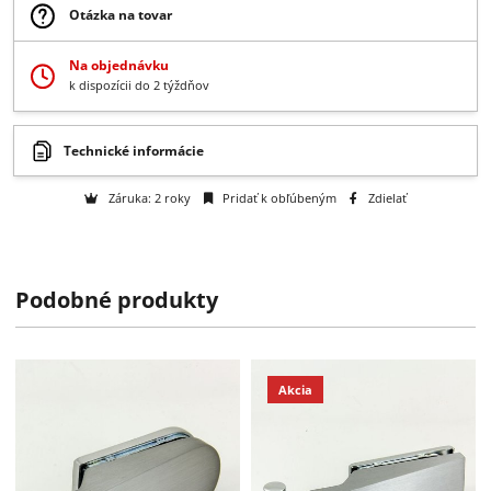
-
+
Do košíka
Získajte B2B zľavy > > >
Otázka na tovar
Na objednávku
k dispozícii do 2 týždňov
Podobné produkty
Technické informácie
Záruka: 2 roky
Pridať k obľúbeným
Zdielať
Akcia