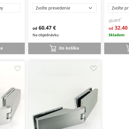
vy
48.36 €
60.47 €
32.40
od
od
Na objednávku
Skladom
ka
Do košíka