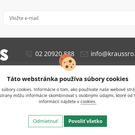
02 20920 888
info@kraussro
Táto webstránka používa súbory cookies
ie
Obchodné podmienky
Ochrana osobných údajov
súbory cookies. Informácie o tom, ako používate naše webové strá
Doprava a platba
Nastavenie cookies
 strany môžu informácie skombinovať s osobnými údajmi, ktoré od V
informácií nájdete v
cookies.
zie
Odstúpenie od zmluvy
Kontakt
Eshop vytvoril 
t © 2026 KRAUS Glas Beschlaege. Všetky práva vyhradené.
Odmietnuť
Povoliť všetko