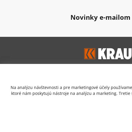
Novinky e-mailom
Google hodnoten
Na analýzu návštevnosti a pre marketingové účely používame 
4,7
ktoré nám poskytujú nástroje na analýzu a marketing. Tretie
Prečítať zákaznícke recen
Copyrigh