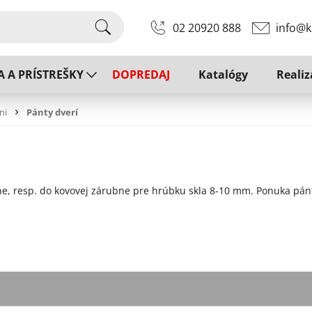
02 20920 888
info@k
A A PRÍSTREŠKY
DOPREDAJ
Katalógy
Realiz
ni
Pánty dverí
ne, resp. do kovovej zárubne pre hrúbku skla 8-10 mm. Ponuka pán
sťou až do 45 kg na pár,
ťou až do 35 kg na pár.