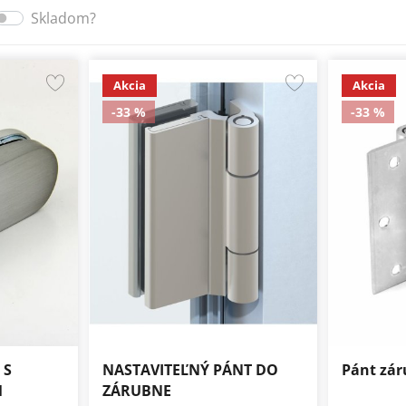
Skladom?
Akcia
Akcia
-33 %
-33 %
 S
NASTAVITEĽNÝ PÁNT DO
Pánt zá
M
ZÁRUBNE