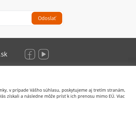
Odoslať
.sk
KRAUS Glas Beschlaege, s. r. o.
nky, v prípade Vášho súhlasu, poskytujeme aj tretím stranám,
Hrachová 12/B
ás získali a následne môže prísť k ich prenosu mimo EÚ. Viac
821 05 Bratislava
Hattas.sk