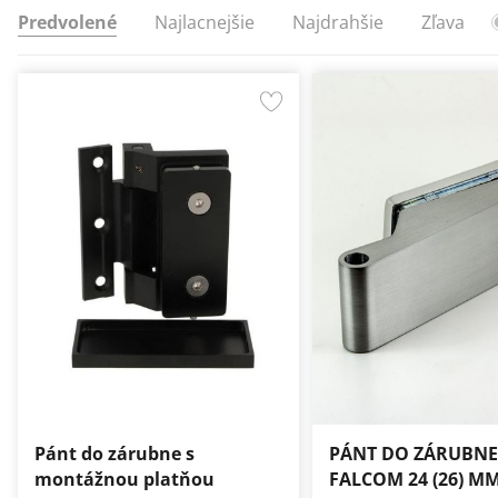
Predvolené
Najlacnejšie
Najdrahšie
Zľava
Pánt do zárubne s
PÁNT DO ZÁRUBNE
montážnou platňou
FALCOM 24 (26) M