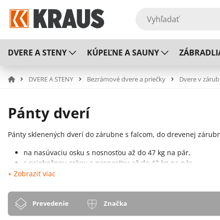
DVERE A STENY
KÚPEĽNE A SAUNY
ZÁBRADLI
DVERE A STENY
Bezrámové dvere a priečky
Dvere v zárub
Pánty dverí
Pánty sklenených dverí do zárubne s falcom, do drevenej zárub
na nasúvaciu osku s nosnosťou až do 47 kg na pár,
s priebežnou oskou s nosnosťou až do 42 kg na pár,
s montážnou platňou na naskrutkovanie do zárubne s nosno
+ Zobraziť viac
pánty sklo-sklo na montáž na sklenený fixný panel s nosnos
Prevedenie
Značka