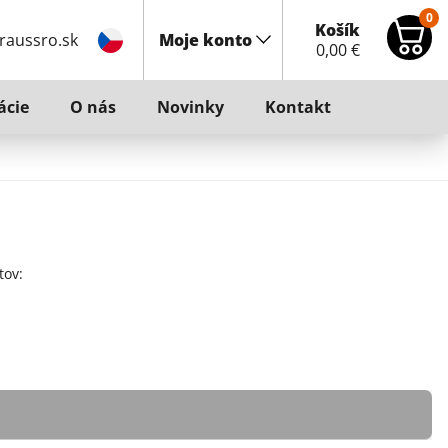
0
Košík
raussro.sk
Moje konto
0,00
€
ácie
O nás
Novinky
Kontakt
tov: