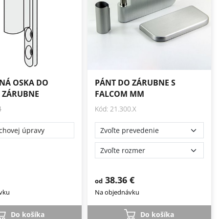
NÁ OSKA DO
PÁNT DO ZÁRUBNE S
 ZÁRUBNE
FALCOM MM
4
Kód: 21.300.X
chovej úpravy
38.36 €
od
vku
Na objednávku
Do košíka
Do košíka