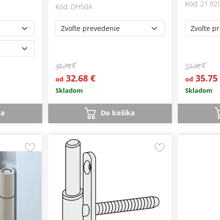
Kód: 21.92
Kód: DH50A
48.78 €
53.36 €
32.68 €
35.75
od
od
Skladom
Skladom
ka
Do košíka