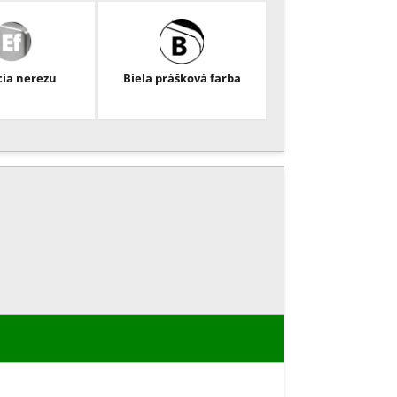
cia nerezu
Biela prášková farba