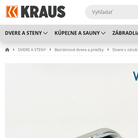
DVERE A STENY
KÚPEĽNE A SAUNY
ZÁBRADLI
DVERE A STENY
Bezrámové dvere a priečky
Dvere v zárub