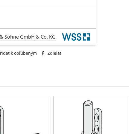
l & Söhne GmbH & Co. KG
ridať k obľúbeným
Zdielať