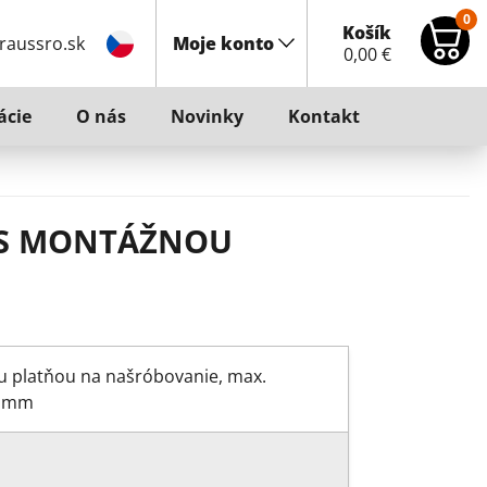
0
Košík
raussro.sk
Moje konto
0,00
€
ácie
O nás
Novinky
Kontakt
 S MONTÁŽNOU
 platňou na našróbovanie, max.
0 mm