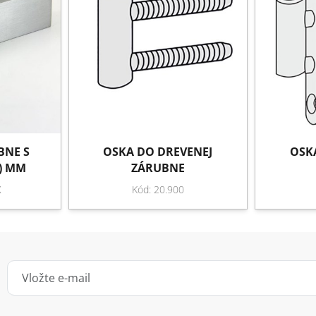
BNE S
OSKA DO DREVENEJ
OSK
6) MM
ZÁRUBNE
X
Kód: 20.900