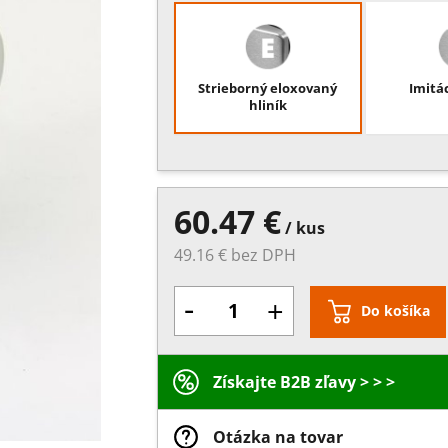
Strieborný eloxovaný
Imitá
hliník
60.47 €
/ kus
49.16 € bez DPH
-
+
Do košíka
Získajte B2B zľavy > > >
Otázka na tovar