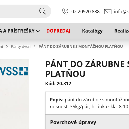
02 20920 888
info@k
A A PRÍSTREŠKY
DOPREDAJ
Katalógy
Realiz
ni
Pánty dverí
PÁNT DO ZÁRUBNE S MONTÁŽNOU PLATŇOU
PÁNT DO ZÁRUBNE
PLATŇOU
Kód: 20.312
Popis:
pánt do zárubne s montážnou
nosnosť: 35kg/pár, hrúbka skla: 8-1
Povrchové úpravy