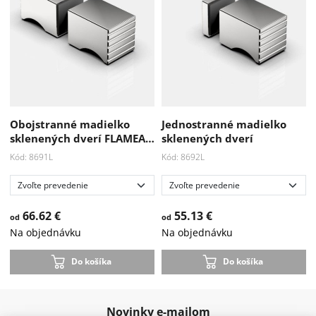
Obojstranné madielko
Jednostranné madielko
sklenených dverí FLAMEA…
sklenených dverí
Kód: 8691L
Kód: 8692L
66.62 €
55.13 €
od
od
Na objednávku
Na objednávku
Do košíka
Do košíka
Novinky e-mailom