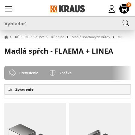
0
KÚPEĽNE A SAUNY
Kúpeľne
Madlá sprchových kútov
Madlá spŕ
Madlá spŕch - FLAEMA + LINEA
Prevedenie
Značka
Zoradenie