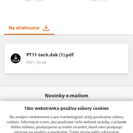
Na stiahnutie
PT11 tech.dok (1).pdf
PDF | 60 kB
Novinky e-mailom
Táto webstránka používa súbory cookies
Odoslať
Na analýzu návštevnosti a pre marketingové účely používame súbory
cookies. Informácie o tom, ako používate naše webové stránky, v prípade
Vášho súhlasu, poskytujeme aj tretím stranám, ktoré nám poskytujú
nástroje na analýzu a marketing. Tretie strany môžu informácie