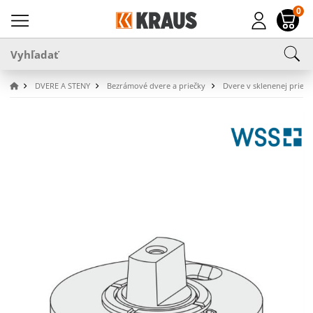
0
DVERE A STENY
Bezrámové dvere a priečky
Dvere v sklenenej priečk