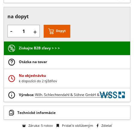
Popis:
Nastaviteľná spodná voľne otočná oska z galvanizovanej oce
Prevedenie:
Bez povrchovej úpravy
na dopyt
-
+
Dopyt
Získajte B2B zľavy > > >
Otázka na tovar
Na objednávku
k dispozícii do 2 týždňov