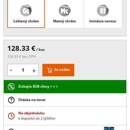
Popis:
nastaviteľný medzi 80° a 180°, viditeľné skrutky na vnútronej
strane úchytu, potrebný výrez alebo vŕtanie skla, hrúbka skla 8/10
Povrchové úpravy
Leštený chróm
Matný chróm
Imitácia nerezu
128.33 €
/ kus
104.33 € bez DPH
-
+
Do košíka
Získajte B2B zľavy > > >