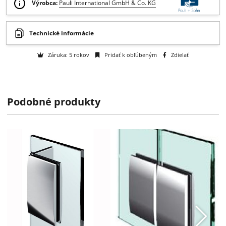
Otázka na tovar
Na objednávku
k dispozícii do 2 týždňov
Výrobca:
Pauli International GmbH & Co. KG
Podobné produkty
Technické informácie
Záruka: 5 rokov
Pridať k obľúbeným
Zdielať