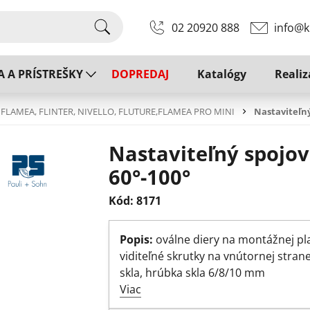
02 20920 888
info@k
A A PRÍSTREŠKY
DOPREDAJ
Katalógy
Realiz
a FLAMEA, FLINTER, NIVELLO, FLUTURE,FLAMEA PRO MINI
Nastaviteľný
Nastaviteľný spojov
60°-100°
Kód: 8171
Popis:
oválne diery na montážnej pla
viditeľné skrutky na vnútornej stran
skla, hrúbka skla 6/8/10 mm
Viac