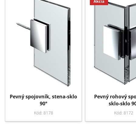
Akcia
Pevný spojovník, stena-sklo
Pevný rohový spo
90°
sklo-sklo 9
Kód: 8178
Kód: 8172