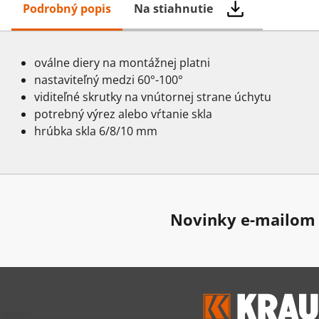
Podrobný popis
Na stiahnutie
oválne diery na montážnej platni
nastaviteľný medzi 60°-100°
viditeľné skrutky na vnútornej strane úchytu
potrebný výrez alebo vŕtanie skla
hrúbka skla 6/8/10 mm
Novinky e-mailom