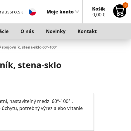
0
Košík
raussro.sk
Moje konto
0,00
€
ácie
O nás
Novinky
Kontakt
 spojovník, stena-sklo 60°-100°
ník, stena-sklo
tni, nastaviteľný medzi 60°-100° ,
e úchytu, potrebný výrez alebo vŕtanie