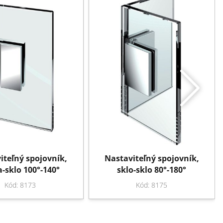
iteľný spojovník,
Nastaviteľný spojovník,
a-sklo 100°-140°
sklo-sklo 80°-180°
Kód: 8173
Kód: 8175