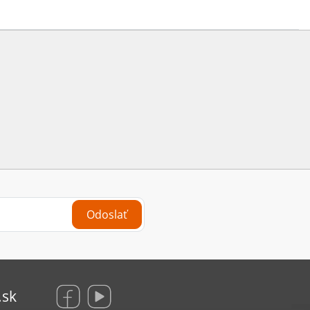
Odoslať
.sk