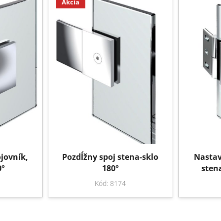
Akcia
jovník,
Pozdĺžny spoj stena-sklo
Nastav
0°
180°
sten
Kód: 8174