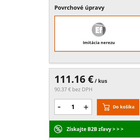
Povrchové úpravy
Imitácia nerezu
111.16 €
/ kus
90.37 € bez DPH
-
+
Do košíka
Získajte B2B zľavy > > >