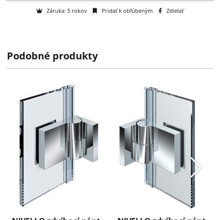
Na objednávku
k dispozícii do 2 týždňov
Podobné produkty
Technické informácie
Záruka: 5 rokov
Pridať k obľúbeným
Zdielať