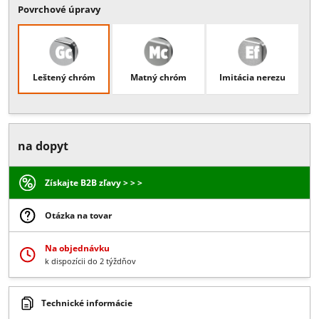
Popis:
pravá strana, pri montáži vpravo - jednostranné otváranie d
vnútornej strany o 135°, nastaviteľný nulový bod, potrebné vŕtanie d
skla, hrúbka skla 6/8/10 mm
Viac
Povrchové úpravy
Leštený chróm
Matný chróm
Imitácia nerezu
na dopyt
Získajte B2B zľavy > > >
Otázka na tovar