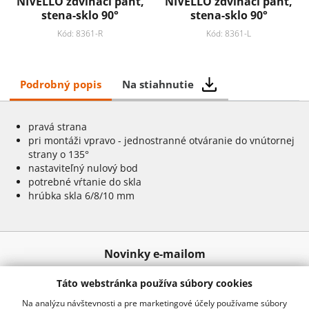
NIVELLO zdvíhací pánt,
NIVELLO zdvíhací pánt,
stena-sklo 90°
stena-sklo 90°
Kód: 8361-R
Kód: 8361-L
Podrobný popis
Na stiahnutie
pravá strana
pri montáži vpravo - jednostranné otváranie do vnútornej
strany o 135°
nastaviteľný nulový bod
potrebné vŕtanie do skla
hrúbka skla 6/8/10 mm
Novinky e-mailom
Táto webstránka používa súbory cookies
Odoslať
Na analýzu návštevnosti a pre marketingové účely používame súbory