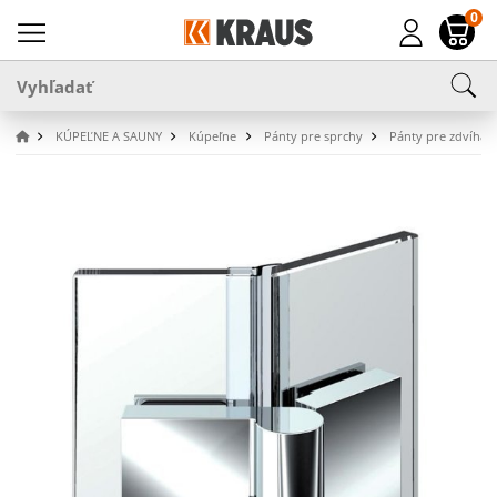
0
KÚPEĽNE A SAUNY
Kúpeľne
Pánty pre sprchy
Pánty pre zdvíhac