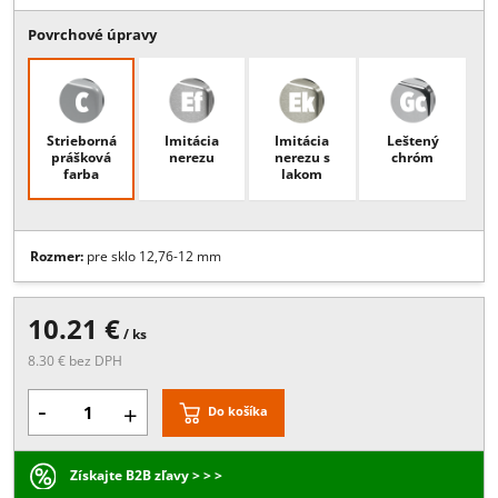
Popis:
Úchyt skla 45x63mm s kotvením na trubku,R20/30 - ZINOK, p
sklo 12,76-12 mm, pri objednavke uvieť priemer trubky , povrchová
úprava EF je vhodná len pre interiérové použitie , ostatné povrchy
vhodné aj do exteriéru
Viac
Povrchové úpravy
Strieborná
Imitácia
Imitácia
Leštený
prášková
nerezu
nerezu s
chróm
farba
lakom
Rozmer:
pre sklo 12,76-12 mm
10.21 €
/ ks