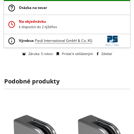
8.30 € bez DPH
-
+
Do košíka
Získajte B2B zľavy > > >
Otázka na tovar
Na objednávku
k dispozícii do 2 týždňov
Podobné produkty
Výrobca:
Pauli International GmbH & Co. KG
Záruka: 5 rokov
Pridať k obľúbeným
Zdielať