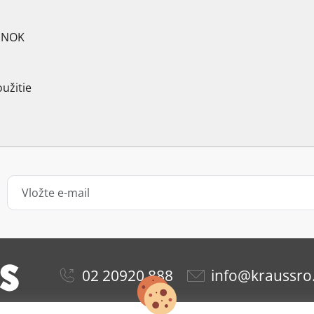
ZINOK
užitie
02 20920 888
info@kraussro