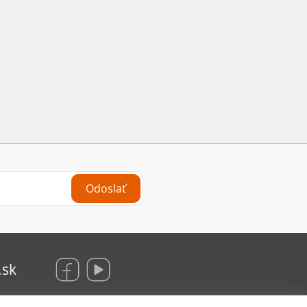
Odoslať
.sk