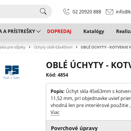
02 20920 888
info@k
A A PRÍSTREŠKY
DOPREDAJ
Katalógy
Realiz
skla pre stĺpiky
Úchyty oblé 63x45mm
OBLÉ ÚCHYTY - KOTVENIE
OBLÉ ÚCHYTY - KOT
Kód: 4854
Popis:
Úchyt skla 45x63mm s kotvení
11,52 mm, pri objednavke uvieť prie
vhodná len pre interiérové použitie 
Viac
Povrchové úpravy