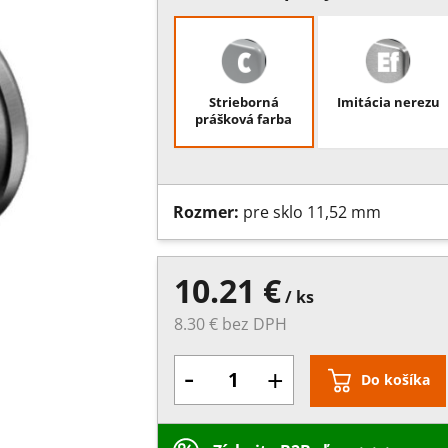
Strieborná
Imitácia nerezu
prášková farba
Rozmer:
pre sklo 11,52 mm
10.21 €
/ ks
8.30 € bez DPH
-
+
Do košíka