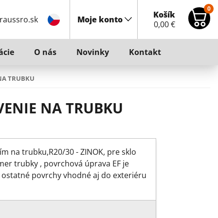
0
Košík
raussro.sk
Moje konto
0,00
€
ácie
O nás
Novinky
Kontakt
 NA TRUBKU
VENIE NA TRUBKU
m na trubku,R20/30 - ZINOK, pre sklo
mer trubky , povrchová úprava EF je
, ostatné povrchy vhodné aj do exteriéru