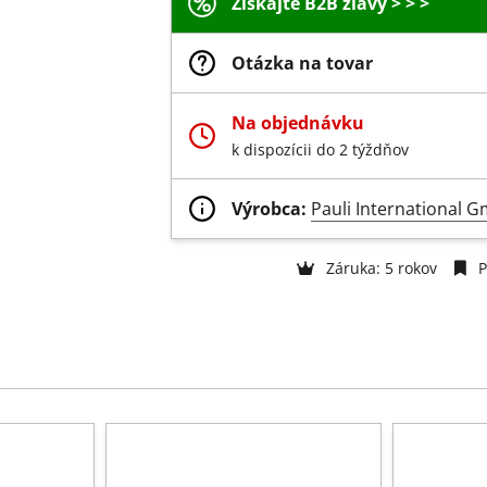
Získajte B2B zľavy > > >
Otázka na tovar
Na objednávku
k dispozícii do 2 týždňov
Výrobca:
Pauli International 
Záruka: 5 rokov
P