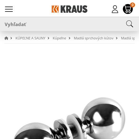
0
KÚPEĽNE A SAUNY
Kúpeľne
Madlá sprchových kútov
Madlá spŕc