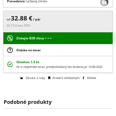
Popis:
, , hrúbka skla 8/10/12 mm, priemer 35 mm, materiál -
mosadz
Prevedenie:
Leštený chróm
32.88 €
od
/ pár
26.73 € bez DPH
Získajte B2B zľavy > > >
Otázka na tovar
Skladom 1-5 ks
Ak si objednáte teraz, predpokladaný čas dodania je: 10.08.2026
Podobné produkty
Záruka: 2 roky
Pridať k obľúbeným
Zdielať