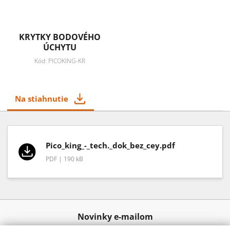
KRYTKY BODOVÉHO
ÚCHYTU
Kód: PICOKING-KR
Na stiahnutie
Pico_king_-_tech._dok_bez_cey.pdf
PDF | 190 kB
Novinky e-mailom