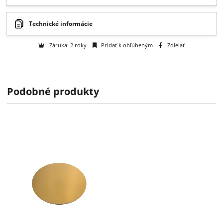
Získajte B2B zľavy > > >
Otázka na tovar
Na objednávku
k dispozícii do 2 týždňov
Podobné produkty
Technické informácie
Záruka: 2 roky
Pridať k obľúbeným
Zdielať