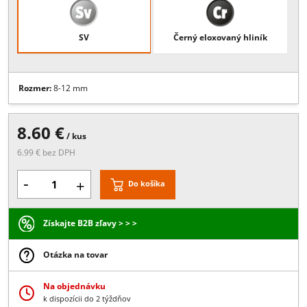
Popis:
plastová podložka pre sklo 8-12 mm
Povrchové úpravy
SV
Černý eloxovaný hliník
Rozmer:
8-12 mm
8.60 €
/ kus
6.99 € bez DPH
-
+
Do košíka