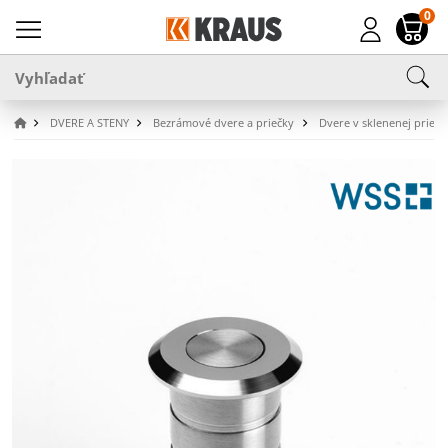
0
DVERE A STENY
Bezrámové dvere a priečky
Dvere v sklenenej priečk