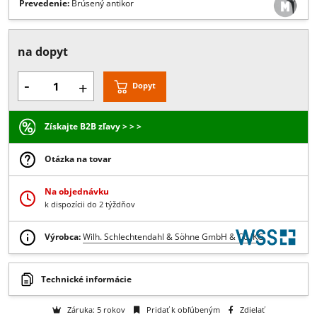
Popis:
Podlahové púzdro s protiprachovou ochranou , horný prieme
32 mm a spodný 26 mm
Prevedenie:
Brúsený antikor
na dopyt
-
+
Dopyt
Získajte B2B zľavy > > >
Otázka na tovar
Na objednávku
k dispozícii do 2 týždňov