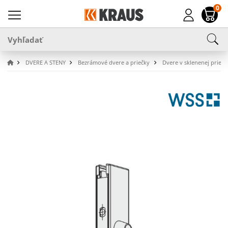
0
DVERE A STENY
Bezrámové dvere a priečky
Dvere v sklenenej priečk