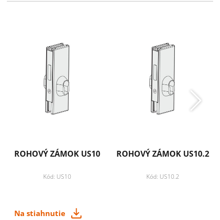
Technické informácie
Záruka: 5 rokov
Pridať k obľúbeným
Zdielať
ROHOVÝ ZÁMOK US10
ROHOVÝ ZÁMOK US10.2
Kód: US10
Kód: US10.2
Na stiahnutie