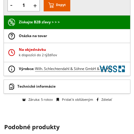
8-15,P
19,L
19,P
na dopyt
-
+
Dopyt
Získajte B2B zľavy > > >
Otázka na tovar
Na objednávku
k dispozícii do 2 týždňov
Výrobca:
Wilh. Schlechtendahl & Söhne GmbH & Co. KG
Podobné produkty