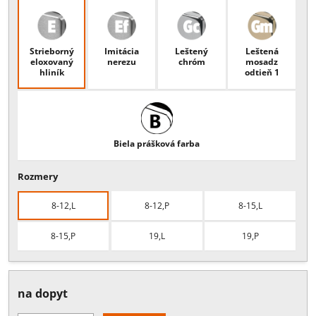
Popis:
stredový zámok s oblým jazýčkom, príprava na polcylindrick
vložku, DIN ľavý alebo pravý, hrúbka skla 8 - 12 mm, 15 mm a 19 m
Povrchové úpravy
Strieborný
Imitácia
Leštený
Leštená
eloxovaný
nerezu
chróm
mosadz
hliník
odtieň 1
Biela prášková farba
Rozmery
8-12,L
8-12,P
8-15,L