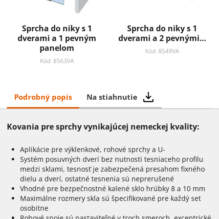
Sprcha do niky s 1
Sprcha do niky s 1
dverami a 1 pevným
dverami a 2 pevnými…
panelom
Kód: 8549VA
Kód: 8563VA
Podrobný popis
Na stiahnutie
Kovania pre sprchy vynikajúcej nemeckej kvality:
Aplikácie pre výklenkové, rohové sprchy a U-
Systém posuvných dverí bez nutnosti tesniaceho profilu
medzi sklami, tesnosť je zabezpečená presahom fixného
dielu a dverí, ostatné tesnenia sú neprerušené
Vhodné pre bezpečnostné kalené sklo hrúbky 8 a 10 mm
Maximálne rozmery skla sú špecifikované pre každý set
osobitne
Rohové spoje sú nastaviteľné v troch smeroch, excentrické