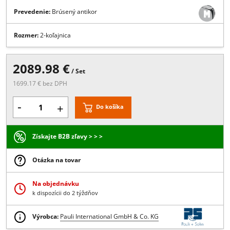
Popis:
špeciálny dizajn sprchového kútu s dvoma posuvnými a dvo
fixnými dielmi, set obsahuje: koľajnicový systém a úchyty na stenu
Viac
Prevedenie:
Brúsený antikor
Rozmer:
2-koľajnica
2089.98 €
/ Set
1699.17 € bez DPH
-
+
Do košíka
Získajte B2B zľavy > > >
Otázka na tovar