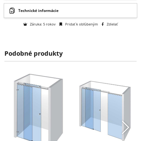
Na objednávku
k dispozícii do 2 týždňov
Výrobca:
Pauli International GmbH & Co. KG
Podobné produkty
Technické informácie
Záruka: 5 rokov
Pridať k obľúbeným
Zdielať