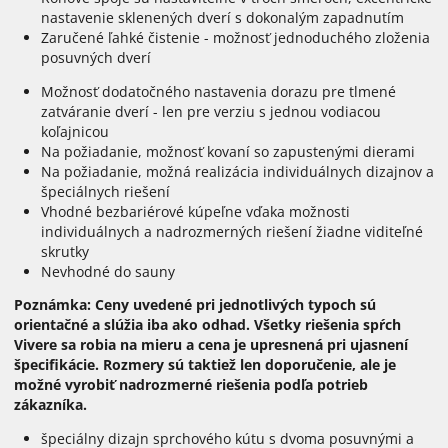
nastavenie sklenených dverí s dokonalým zapadnutím
Zaručené ľahké čistenie - možnosť jednoduchého zloženia
posuvných dverí
Možnosť dodatočného nastavenia dorazu pre tlmené
zatváranie dverí - len pre verziu s jednou vodiacou
koľajnicou
Na požiadanie, možnosť kovaní so zapustenými dierami
Na požiadanie, možná realizácia individuálnych dizajnov a
špeciálnych riešení
Vhodné bezbariérové kúpeľne vďaka možnosti
individuálnych a nadrozmerných riešení žiadne viditeľné
skrutky
Nevhodné do sauny
Poznámka: Ceny uvedené pri jednotlivých typoch sú
orientačné a slúžia iba ako odhad. Všetky riešenia spŕch
Vivere sa robia na mieru a cena je upresnená pri ujasnení
špecifikácie. Rozmery sú taktiež len doporučenie, ale je
možné vyrobiť nadrozmerné riešenia podľa potrieb
zákazníka.
špeciálny dizajn sprchového kútu s dvoma posuvnými a