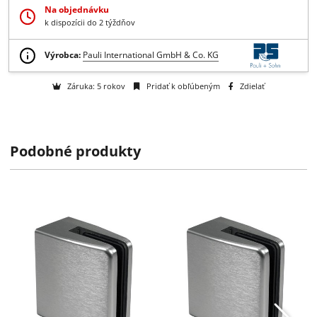
+
Získajte B2B zľavy > > >
Otázka na tovar
Na objednávku
k dispozícii do 2 týždňov
Podobné produkty
Výrobca:
Pauli International GmbH & Co. KG
Záruka: 5 rokov
Pridať k obľúbeným
Zdielať