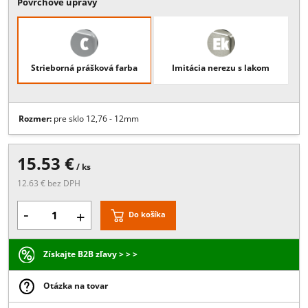
Popis:
Špeciálny úchyt skla 45x48 mm s kotvením na rovnu plochu, 
sklo 12,76 - 12mm, vhodné aj do exteriéru
Povrchové úpravy
Strieborná prášková farba
Imitácia nerezu s lakom
Rozmer:
pre sklo 12,76 - 12mm
15.53 €
/ ks
12.63 € bez DPH
-
Do košíka