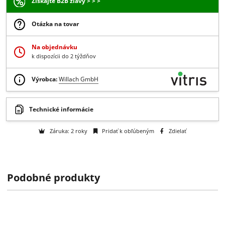
25.95 €
/ ks
21.10 € bez DPH
-
+
Do košíka
Získajte B2B zľavy > > >
Otázka na tovar
Na objednávku
k dispozícii do 2 týždňov
Výrobca:
Willach GmbH
Podobné produkty
Technické informácie
Záruka: 2 roky
Pridať k obľúbeným
Zdielať