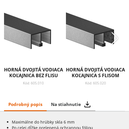
HORNÁ DVOJITÁ VODIACA
HORNÁ DVOJITÁ VODIACA
KOĽAJNICA BEZ FLISU
KOĽAJNICA S FLISOM
Kód: 605.010
Kód: 605.020
Podrobný popis
Na stiahnutie
Maximálne do hrúbky skla 6 mm
Po celej dĺžke prelepená ochrannou fóliou