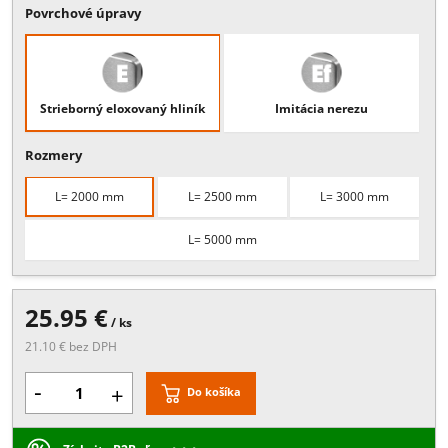
Popis:
Maximálne do hrúbky skla 6 mm, Po celej dĺžke prelepená
ochrannou fóliou, Dostupné v dĺžkach 2000 , 2500 , 3000, 5000 mm
(eloxovaný hliník) a 2500, 5000 mm ( imitácia nerez )
Viac
Povrchové úpravy
Strieborný eloxovaný hliník
Imitácia nerezu
Rozmery
L= 2000 mm
L= 2500 mm
L= 3000 mm
L= 5000 mm