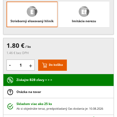
Popis:
Materiál: Plast, Pre profil 605.030
Povrchové úpravy
Strieborný eloxovaný hliník
Imitácia nerezu
1.80 €
/ ks
1.46 € bez DPH
-
+
Do košíka
Získajte B2B zľavy > > >