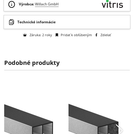
Otázka na tovar
Skladom viac ako 25 ks
Ak si objednáte teraz, predpokladaný čas dodania je: 10.08.2026
Výrobca:
Willach GmbH
Podobné produkty
Technické informácie
Záruka: 2 roky
Pridať k obľúbeným
Zdielať