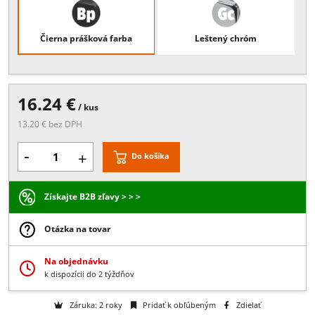
Popis:
materiál: mosadz
Povrchové úpravy
Čierna prášková farba
Leštený chróm
16.24 €
/ kus
13.20 € bez DPH
-
+
Do košíka
Získajte B2B zľavy > > >