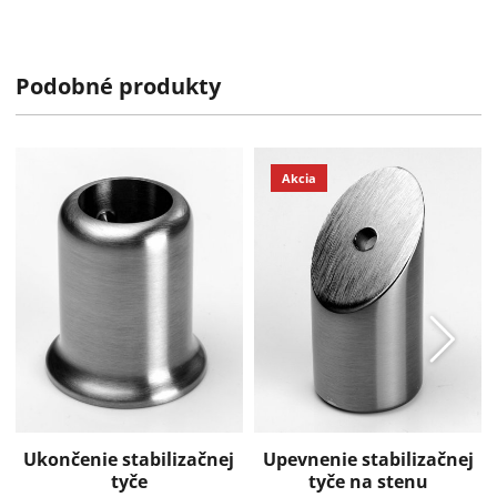
Otázka na tovar
Na objednávku
Podobné produkty
k dispozícii do 2 týždňov
Záruka: 2 roky
Pridať k obľúbeným
Zdielať
Akcia
Ukončenie stabilizačnej
Upevnenie stabilizačnej
tyče
tyče na stenu