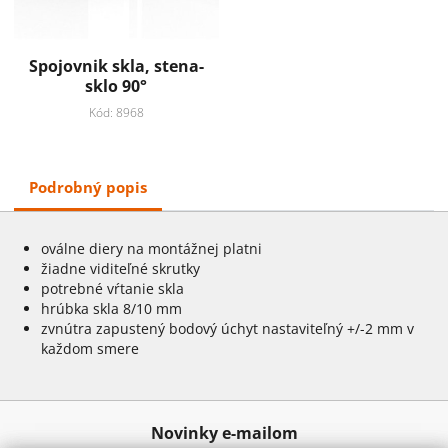
Spojovnik skla, stena-
sklo 90°
Kód: 8968
Podrobný popis
oválne diery na montážnej platni
žiadne viditeľné skrutky
potrebné vŕtanie skla
hrúbka skla 8/10 mm
zvnútra zapustený bodový úchyt nastaviteľný +/-2 mm v
každom smere
Novinky e-mailom