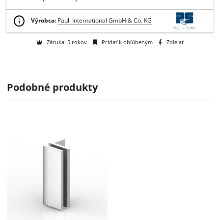
Získajte B2B zľavy > > >
Otázka na tovar
Na objednávku
k dispozícii do 2 týždňov
Podobné produkty
Výrobca:
Pauli International GmbH & Co. KG
Záruka: 5 rokov
Pridať k obľúbeným
Zdielať