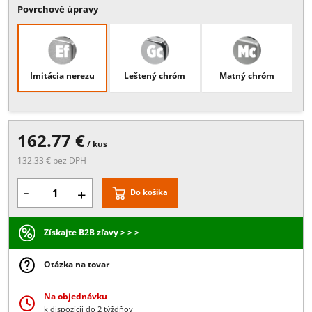
Popis:
oválne diery na montážnej platni, žiadne viditeľné skrutky,
potrebné vŕtanie skla, hrúbka skla 8/10 mm, zvnútra zapustený bod
úchyt nastaviteľný +/-2 mm v každom smere
Viac
Povrchové úpravy
Imitácia nerezu
Leštený chróm
Matný chróm
162.77 €
/ kus
132.33 € bez DPH
-
+
Do košíka