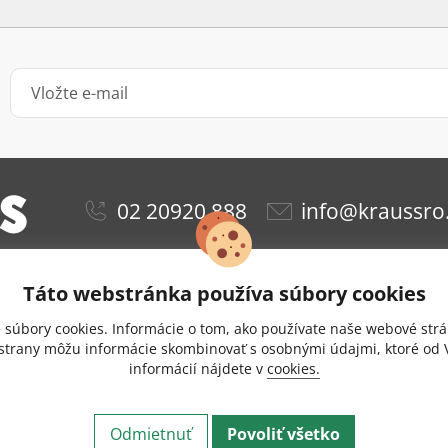
02 20920 888
info@kraussro
Táto webstránka používa súbory cookies
ie
Obchodné podmienky
Ochrana osobných údajov
súbory cookies. Informácie o tom, ako používate naše webové strá
Doprava a platba
Nastavenie cookies
 strany môžu informácie skombinovať s osobnými údajmi, ktoré od V
informácií nájdete v
cookies.
zie
Odstúpenie od zmluvy
Kontakt
Eshop vytvoril 
t © 2026 KRAUS Glas Beschlaege. Všetky práva vyhradené.
Odmietnuť
Povoliť všetko