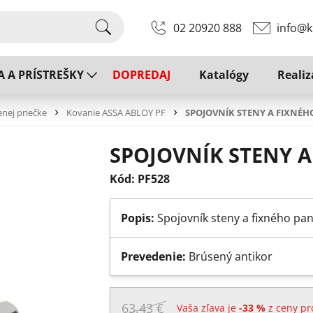
02 20920 888
info@k
A A PRÍSTREŠKY
DOPREDAJ
Katalógy
Realiz
enej priečke
Kovanie ASSA ABLOY PF
SPOJOVNÍK STENY A FIXNÉH
SPOJOVNÍK STENY 
Kód: PF528
Popis:
Spojovník steny a fixného pa
Prevedenie:
Brúsený antikor
63.43 €
Vaša zľava je
-33 %
z ceny pr