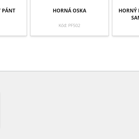
 PÁNT
HORNÁ OSKA
HORNÝ 
SA
Kód: PF502