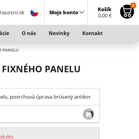
0
Košík
raussro.sk
Moje konto
0,00
€
ácie
O nás
Novinky
Kontakt
O PANELU
A FIXNÉHO PANELU
nelu, povrchová úprava brúsený antikor
oduktu