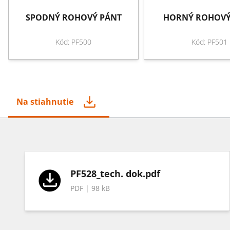
SPODNÝ ROHOVÝ PÁNT
HORNÝ ROHOVÝ
Kód: PF500
Kód: PF501
Na stiahnutie
PF528_tech. dok.pdf
PDF | 98 kB