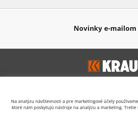
Novinky e-mailom
Google hodnoten
Na analýzu návštevnosti a pre marketingové účely používame 
4,7
ktoré nám poskytujú nástroje na analýzu a marketing. Tretie
Prečítať zákaznícke recen
Copyrigh