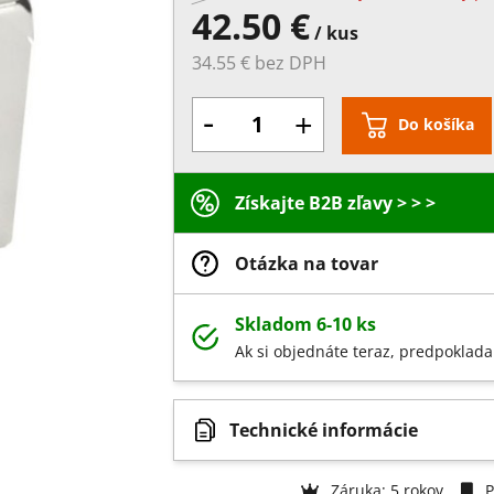
42.50 €
/ kus
34.55 € bez DPH
-
+
Do košíka
Získajte B2B zľavy > > >
Otázka na tovar
Skladom 6-10 ks
Ak si objednáte teraz, predpoklada
Technické informácie
Záruka: 5 rokov
P