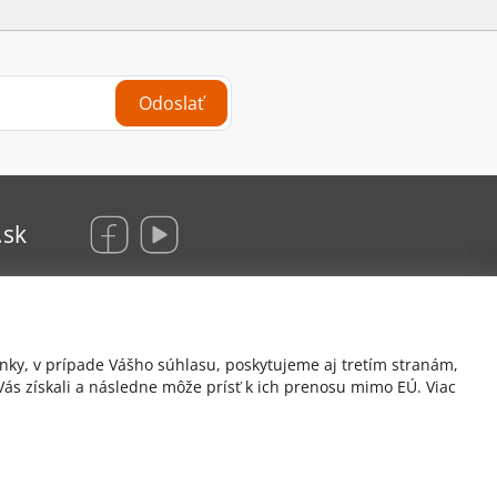
Odoslať
.sk
KRAUS Glas Beschlaege, s. r. o.
nky, v prípade Vášho súhlasu, poskytujeme aj tretím stranám,
Hrachová 12/B
ás získali a následne môže prísť k ich prenosu mimo EÚ. Viac
821 05 Bratislava
Hattas.sk