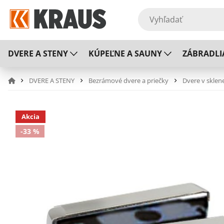
DVERE A STENY
KÚPEĽNE A SAUNY
ZÁBRADLI
DVERE A STENY
Bezrámové dvere a priečky
Dvere v sklen
Akcia
-33 %