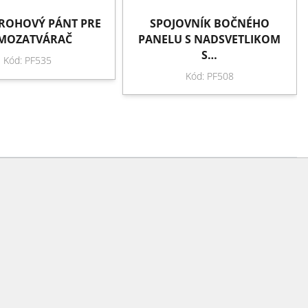
ROHOVÝ PÁNT PRE
SPOJOVNÍK BOČNÉHO
MOZATVÁRAČ
PANELU S NADSVETLIKOM
S…
Kód: PF535
Kód: PF508