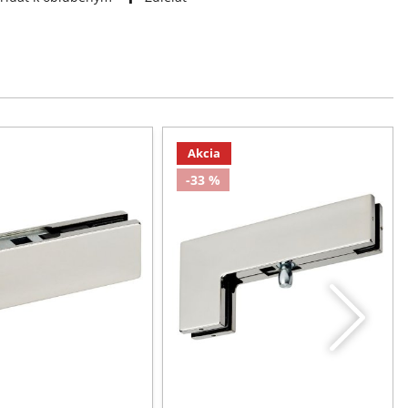
Akcia
-33 %