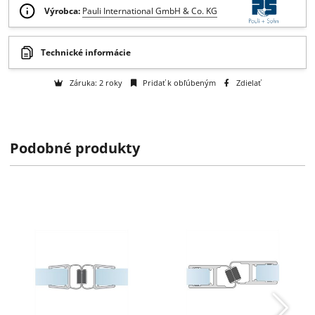
Otázka na tovar
Skladom 6-10 ks
Ak si objednáte teraz, predpokladaný čas dodania je: 10.08.2026
Výrobca:
Pauli International GmbH & Co. KG
Podobné produkty
Technické informácie
Záruka: 2 roky
Pridať k obľúbeným
Zdielať