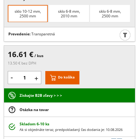
Popis:
alt. TS-18, hrúbka skla 6-8 mm, dĺžka: 2010 mm, hrúbka skla 
12 mm, dĺžka: 2500 mm
Viac
Rozmery
sklo 10-12 mm,
sklo 6-8 mm,
sklo 6-8 mm,
2500 mm
2010 mm
2500 mm
Prevedenie:
Transparetná
16.61 €
/ kus
13.50 € bez DPH
-
+
Do košíka
Získajte B2B zľavy > > >