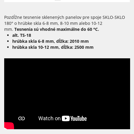
Pozdĺžne tesnenie sklenených panelov pre spoje SKLO-SKLO
180° o hrúbke skla 6-8 mm, 8-10 mm alebo 10-12
mm.
Tesnenia sú vhodné maximálne do 60 °C.
alt. TS-18
hrúbka skla 6-8 mm, dĺžka: 2010 mm
hrúbka skla 10-12 mm, dĺžka: 2500 mm