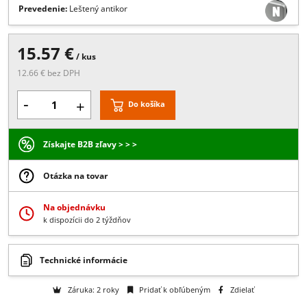
Rozmery
8 mm
10-13,5 mm
Prevedenie:
Leštený antikor
15.57 €
/ kus
12.66 € bez DPH
-
+
Do košíka
Získajte B2B zľavy > > >
Otázka na tovar
Na objednávku