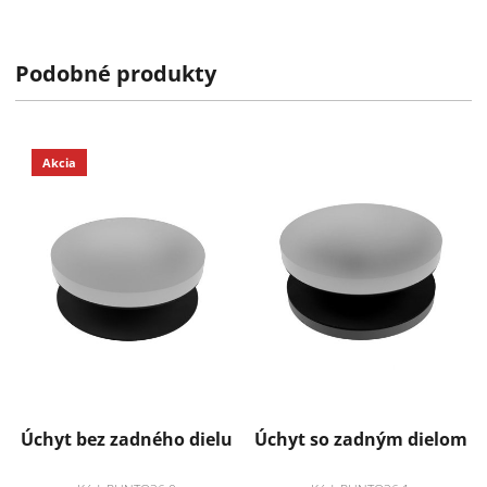
k dispozícii do 2 týždňov
Podobné produkty
Technické informácie
Záruka: 2 roky
Pridať k obľúbeným
Zdielať
Akcia
Úchyt bez zadného dielu
Úchyt so zadným dielom