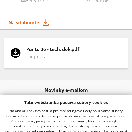
Kód: PUNTO36.0
Kód: PUNTO36.1
Na stiahnutie
Punto 36 - tech. dok.pdf
PDF | 130 kB
Novinky e-mailom
Táto webstránka používa súbory cookies
Odoslať
Na analýzu návštevnosti a pre marketingové účely používame súbory
cookies. Informácie o tom, ako používate naše webové stránky, v prípade
Vášho súhlasu, poskytujeme aj tretím stranám, ktoré nám poskytujú
nástroje na analýzu a marketing. Tretie strany môžu informácie
02 20920 888
info@kraussro.sk
skombinovať s osobnými údajmi, ktoré od Vás získali a následne môže prísť