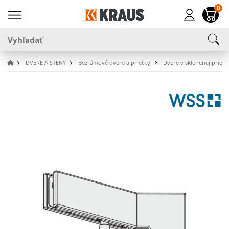
0
DVERE A STENY
Bezrámové dvere a priečky
Dvere v sklenenej priečk