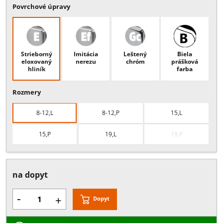
Popis:
Spojovník bočného panelu s nadsvetlíkom pod uhlom, 91°-1
resp. 136°-179° a oskou priemer 15 mm, Pri objednávke je potrebn
špecifikovať uhol , hrúbka skla: 8-15 mm alebo 19 mm
Viac
Povrchové úpravy
Strieborný
Imitácia
Leštený
Biela
eloxovaný
nerezu
chróm
prášková
hliník
farba
Rozmery
8-12,L
8-12,P
15,L
15,P
19,L
19,P