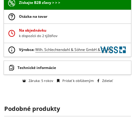
na dopyt
-
+
Dopyt
Získajte B2B zľavy > > >
Otázka na tovar
Na objednávku
k dispozícii do 2 týždňov
Výrobca:
Wilh. Schlechtendahl & Söhne GmbH & Co. KG
Podobné produkty
Technické informácie
Záruka: 5 rokov
Pridať k obľúbeným
Zdielať