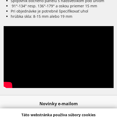
Spojovník bočného panelu s nadsvetlíkom pod uhlom
91°-134° resp. 136°-179° a oskou priemer 15 mm
Pri objednávke je potrebné špecifikovať uhol
hrúbka skla: 8-15 mm alebo 19 mm
Novinky e-mailom
Táto webstránka používa súbory cookies
Odoslať