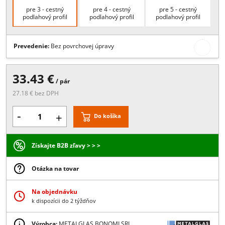
Popis:
Bočný odvodňovací systém pre LG-400 a LG-500
Viac
Rozmery
pre 3 - cestný
pre 4 - cestný
pre 5 - cestný
podlahový profil
podlahový profil
podlahový profil
Prevedenie:
Bez povrchovej úpravy
33.43 €
/ pár
27.18 € bez DPH
-
+
Do košíka
Získajte B2B zľavy > > >