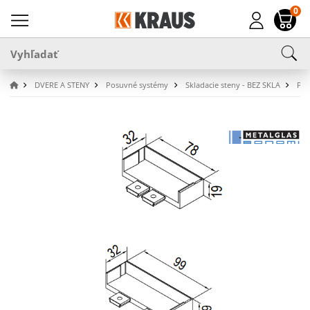
0
DVERE A STENY
Posuvné systémy
Skladacie steny - BEZ SKLA
Pos