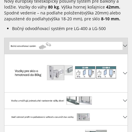
Nový európsky teleskopický posuvný systém pre balkóny a
lodžie. Vozíky do váhy
80 kg
. Výška hornej koľajnice
42mm.
Spodné vedenie – na podlahe položené(výška 20mm) alebo
zapustené do podlahy(výška 18-20 mm), pre sklo
8-10 mm.
Bočný odvodňovací systém pre LG-400 a LG-500