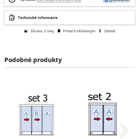
Otázka na tovar
Na objednávku
k dispozícii do 2 týždňov
Výrobca:
METALGLAS BONOMI SRL
Podobné produkty
Technické informácie
Záruka: 2 roky
Pridať k obľúbeným
Zdielať