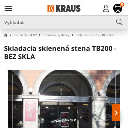
0
DVERE A STENY
Posuvné systémy
Skladacie steny - BEZ SKLA
Skl
Skladacia sklenená stena TB200 -
BEZ SKLA