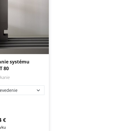
nie systému
T 80
kanie
4 €
vku