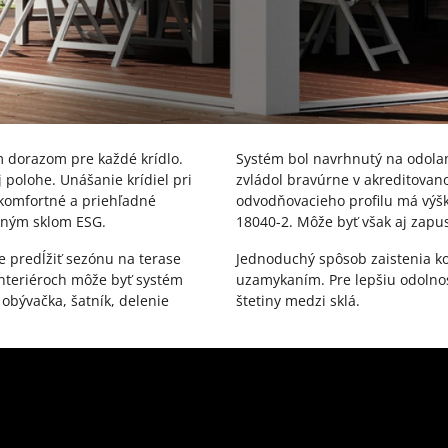
m dorazom pre každé krídlo.
Systém bol navrhnutý na odolan
polohe. Unášanie krídiel pri
zvládol bravúrne v akreditovan
komfortné a priehľadné
odvodňovacieho profilu má výš
eným sklom ESG.
18040-2. Môže byť však aj zapu
 predĺžiť sezónu na terase
Jednoduchý spôsob zaistenia ko
interiéroch môže byť systém
uzamykaním. Pre lepšiu odolno
 obývačka, šatník, delenie
štetiny medzi sklá.