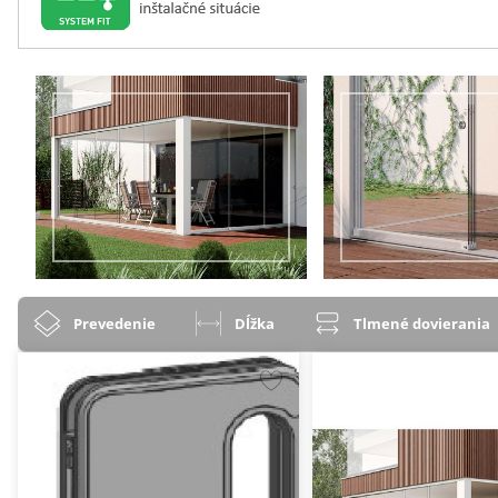
Prevedenie
Dĺžka
Tlmené dovierania