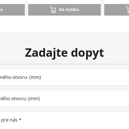
ka
Do košíka
Zadajte dopyt
bného otvoru: (mm)
ného otvoru: (mm)
 pre nás *