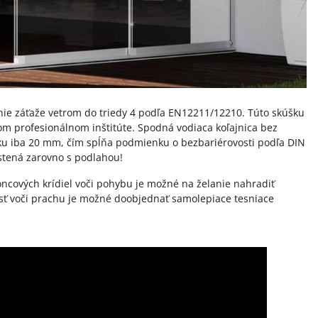
ie záťaže vetrom do triedy 4 podľa EN12211/12210. Túto skúšku
om profesionálnom inštitúte. Spodná vodiaca koľajnica bez
ku iba 20 mm, čím spĺňa podmienku o bezbariérovosti podľa DIN
stená zarovno s podlahou!
ncových krídiel voči pohybu je možné na želanie nahradiť
sť voči prachu je možné doobjednať samolepiace tesniace