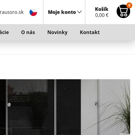
0
Košík
raussro.sk
Moje konto
0,00
€
ácie
O nás
Novinky
Kontakt