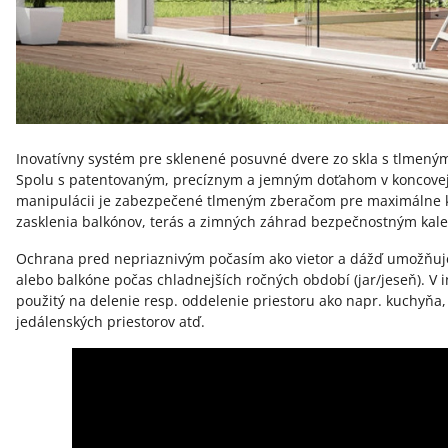
Inovatívny systém pre sklenené posuvné dvere zo skla s tlmený
Spolu s patentovaným, precíznym a jemným doťahom v koncovej 
manipulácii je zabezpečené tlmeným zberačom pre maximálne 
zasklenia balkónov, terás a zimných záhrad bezpečnostným kal
Ochrana pred nepriaznivým počasím ako vietor a dážď umožňuje
alebo balkóne počas chladnejších ročných období (jar/jeseň). V 
použitý na delenie resp. oddelenie priestoru ako napr. kuchyňa,
jedálenských priestorov atď.