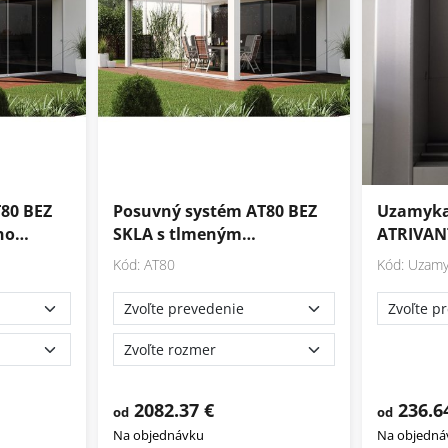
80 BEZ
Posuvný systém AT80 BEZ
Uzamyka
ého…
SKLA s tlmeným…
ATRIVAN
Kód: AT80
Kód: Uzamy
2082.37 €
236.6
od
od
Na objednávku
Na objedná