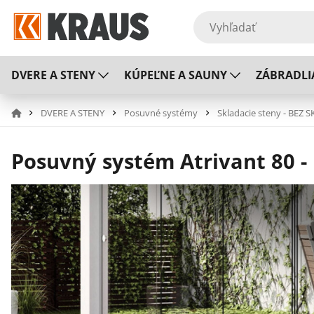
DVERE A STENY
KÚPEĽNE A SAUNY
ZÁBRADLI
DVERE A STENY
Posuvné systémy
Skladacie steny - BEZ S
Posuvný systém Atrivant 80 -