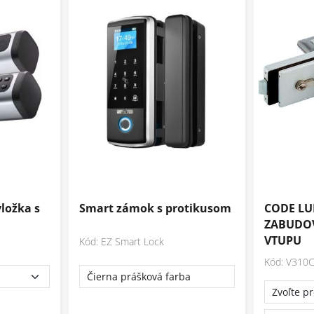
vložka s
Smart zámok s protikusom
CODE LU
ZABUDO
VTUPU
Kód: EZ Smart Lock
Kód: V310
Čierna prášková farba