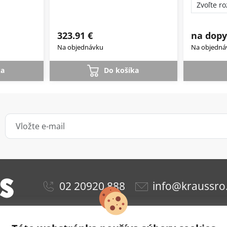
323.91 €
na dopy
Na objednávku
Na objedná
ka
Do košíka
02 20920 888
info@kraussro