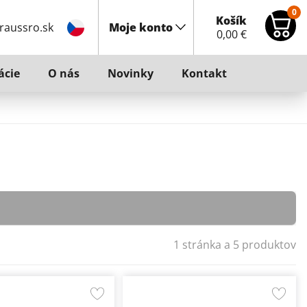
0
Košík
raussro.sk
Moje konto
0,00
€
ácie
O nás
Novinky
Kontakt
1 stránka a 5 produktov