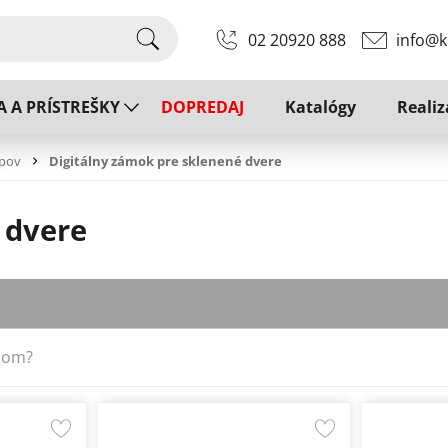
02 20920 888
info@k
A A PRÍSTREŠKY
DOPREDAJ
Katalógy
Realiz
upov
Digitálny zámok pre sklenené dvere
 dvere
dom?