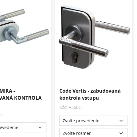
MIRA -
Code Vertis - zabudovaná
VANÁ KONTROLA
kontrola vstupu
Kód: V360CH
CH