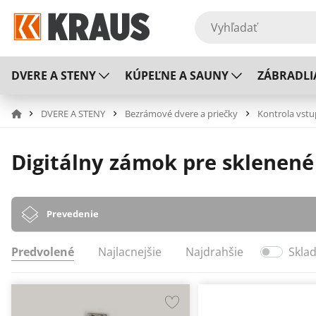
DVERE A STENY
KÚPEĽNE A SAUNY
ZÁBRADLI
DVERE A STENY
Bezrámové dvere a priečky
Kontrola vst
Digitálny zámok pre sklenené
Prevedenie
Predvolené
Najlacnejšie
Najdrahšie
Skla