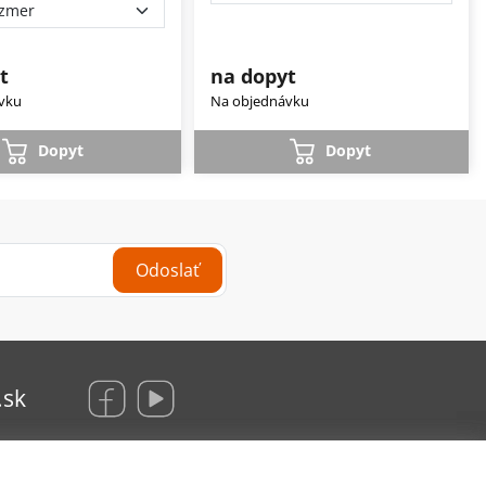
t
na dopyt
vku
Na objednávku
Dopyt
Dopyt
Odoslať
.sk