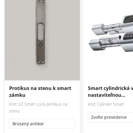
Protikus na stenu k smart
Smart cylindrická 
zámku
nastaviteľnou…
Kód: EZ Smart Lock-protikus na
Kód: Cylinder Smart
stenu
Brúsený antikor