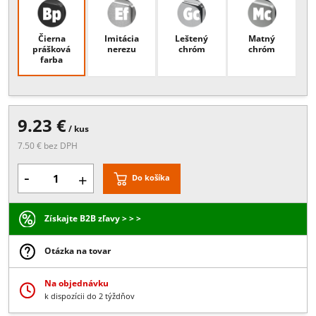
Popis:
hrúbka materiálu 4 - 40 mm, max. nosnosť 20 kg
Povrchové úpravy
Čierna
Imitácia
Leštený
Matný
prášková
nerezu
chróm
chróm
farba
9.23 €
/ kus
7.50 € bez DPH
-
+
Do košíka
Získajte B2B zľavy > > >