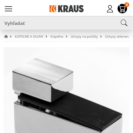
0
KÚPEĽNE A SAUNY
Kúpeľne
Úchyty na poličky
Úchyty sklenených