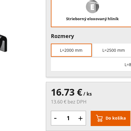
Strieborný eloxovaný hliník
Rozmery
L=2000 mm
L=2500 mm
L=
16.73 €
/ ks
13.60 € bez DPH
-
+
Do košíka