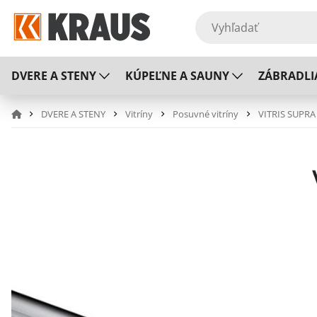
DVERE A STENY
KÚPEĽNE A SAUNY
ZÁBRADLI
DVERE A STENY
Vitríny
Posuvné vitríny
VITRIS SUPRA