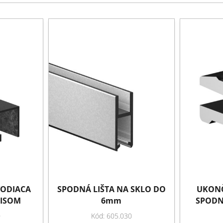
VODIACA
SPODNÁ LIŠTA NA SKLO DO
UKONČ
LISOM
6mm
SPODN
0
Kód: 605.030