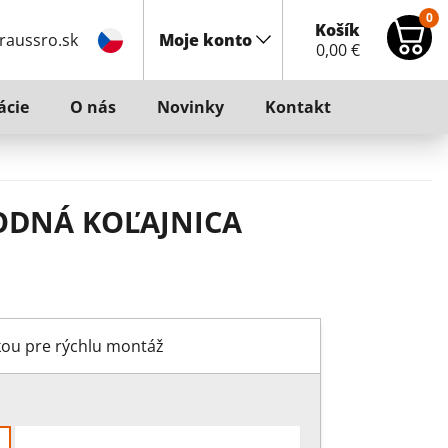
0
Košík
raussro.sk
Moje konto
0,00
€
ácie
O nás
Novinky
Kontakt
ODNÁ KOĽAJNICA
kou pre rýchlu montáž