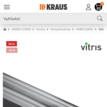
0
DVERE A STENY
Vitríny
Posuvné vitríny
VITRIS SUPRA
DVOJI
Akcia
-33 %