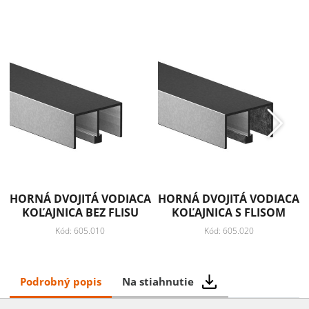
Záruka: 2 roky
Pridať k obľúbeným
Zdielať
HORNÁ DVOJITÁ VODIACA
HORNÁ DVOJITÁ VODIACA
KOĽAJNICA BEZ FLISU
KOĽAJNICA S FLISOM
Kód: 605.010
Kód: 605.020
Podrobný popis
Na stiahnutie