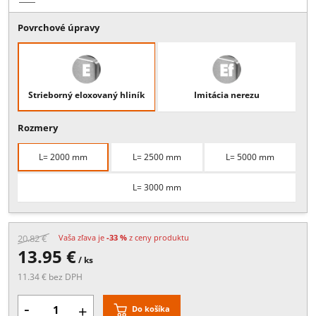
Popis:
Zvýšená dvojitá nosná koľajnica, určená na vloženie do
rámového, profilu 606.110, Dostupné v dĺžkach 2000 , 2500 , 3000,
5000 mm (eloxovaný hliník) a 2500, 5000 mm ( imitácia nerez )
Viac
Povrchové úpravy
Strieborný eloxovaný hliník
Imitácia nerezu
Rozmery
L= 2000 mm
L= 2500 mm
L= 5000 mm
L= 3000 mm