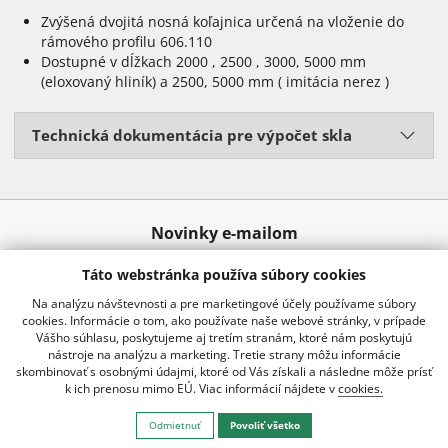
Zvýšená dvojitá nosná koľajnica určená na vloženie do
rámového profilu 606.110
Dostupné v dĺžkach 2000 , 2500 , 3000, 5000 mm
(eloxovaný hliník) a 2500, 5000 mm ( imitácia nerez )
Technická dokumentácia pre výpočet skla
Novinky e-mailom
Táto webstránka používa súbory cookies
Odoslať
Na analýzu návštevnosti a pre marketingové účely používame súbory
cookies. Informácie o tom, ako používate naše webové stránky, v prípade
Vášho súhlasu, poskytujeme aj tretím stranám, ktoré nám poskytujú
nástroje na analýzu a marketing. Tretie strany môžu informácie
02 20920 888
info@kraussro.sk
skombinovať s osobnými údajmi, ktoré od Vás získali a následne môže prísť
k ich prenosu mimo EÚ. Viac informácií nájdete v
cookies.
Všetko o nákupe
Odmietnuť
Povoliť všetko