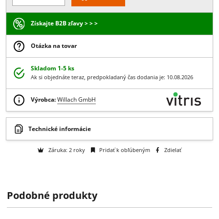
20.82 €
Vaša zľava je
-33 %
z ceny produktu
13.95 €
/ ks
11.34 € bez DPH
-
+
Do košíka
Získajte B2B zľavy > > >
Otázka na tovar
Skladom 1-5 ks
Ak si objednáte teraz, predpokladaný čas dodania je: 10.08.2026
Výrobca:
Willach GmbH
Podobné produkty
Technické informácie