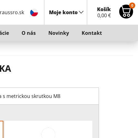
0
Košík
raussro.sk
Moje konto
0,00
€
ácie
O nás
Novinky
Kontakt
KA
a s metrickou skrutkou M8