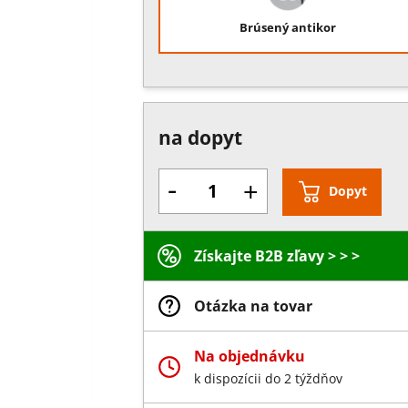
Brúsený antikor
na dopyt
-
+
Dopyt
Získajte B2B zľavy > > >
Otázka na tovar
Na objednávku
k dispozícii do 2 týždňov