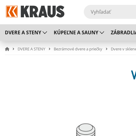
DVERE A STENY
KÚPEĽNE A SAUNY
ZÁBRADLI
DVERE A STENY
Bezrámové dvere a priečky
Dvere v sklen