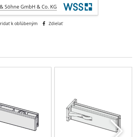
l & Söhne GmbH & Co. KG
ridať k obľúbeným
Zdielať