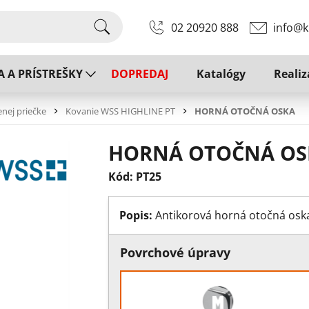
02 20920 888
info@k
A A PRÍSTREŠKY
DOPREDAJ
Katalógy
Realiz
enej priečke
Kovanie WSS HIGHLINE PT
HORNÁ OTOČNÁ OSKA
HORNÁ OTOČNÁ OS
Kód: PT25
Popis:
Antikorová horná otočná osk
Povrchové úpravy