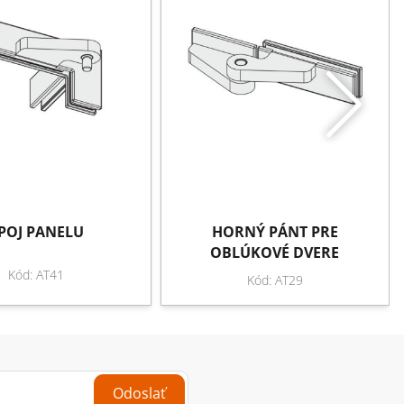
POJ PANELU
HORNÝ PÁNT PRE
OBLÚKOVÉ DVERE
Kód: AT41
Kód: AT29
Odoslať