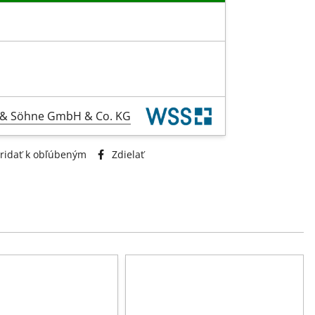
l & Söhne GmbH & Co. KG
ridať k obľúbeným
Zdielať