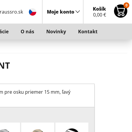
0
Košík
raussro.sk
Moje konto
0,00
€
ácie
O nás
Novinky
Kontakt
NT
 pre osku priemer 15 mm, ľavý