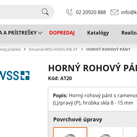
02 20920 888
info@k
A A PRÍSTREŠKY
DOPREDAJ
Katalógy
Realiz
enej priečke
Kovanie WSS HIGHLINE AT
HORNÝ ROHOVÝ PÁNT
HORNÝ ROHOVÝ PÁ
Kód: AT20
Popis:
Horný rohový pánt s ramenom
(L)/pravý (P), hrúbka skla 8 - 15 mm
Povrchové úpravy