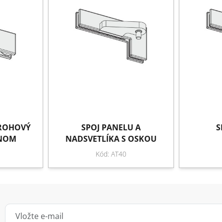
 ROHOVÝ
SPOJ PANELU A
S
ENOM
NADSVETLÍKA S OSKOU
Kód: AT40