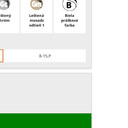
eštený
Leštená
Biela
hróm
mosadz
prášková
odtieň 1
farba
8-15,P