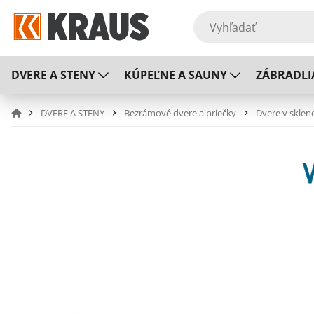
DVERE A STENY
KÚPEĽNE A SAUNY
ZÁBRADLI
DVERE A STENY
Bezrámové dvere a priečky
Dvere v sklen