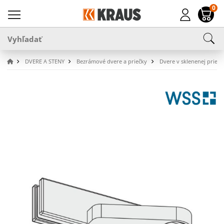
0
DVERE A STENY
Bezrámové dvere a priečky
Dvere v sklenenej priečk