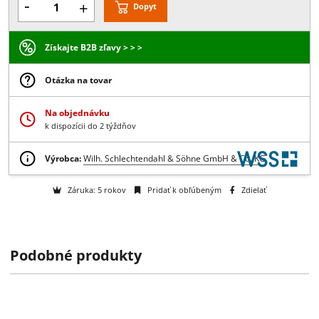
L
P
na dopyt
-
+
Dopyt
Získajte B2B zľavy > > >
Otázka na tovar
Na objednávku
k dispozícii do 2 týždňov
Podobné produkty
Výrobca:
Wilh. Schlechtendahl & Söhne GmbH & Co. KG
Záruka: 5 rokov
Pridať k obľúbeným
Zdielať