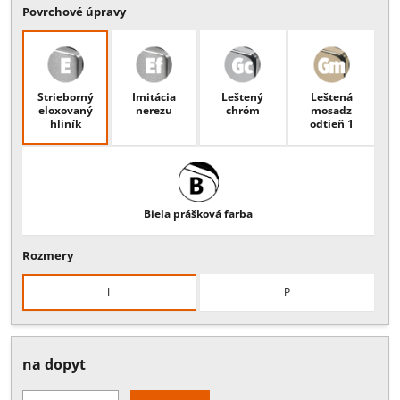
Popis:
Spodný rohový pánt s ramenom a nemeckou oskou, vhodný 
samozatvárač alebo spodné otočné ložisko, ľavý (L)/pravý (P), hrúbk
skla 8 - 15 mm
Viac
Povrchové úpravy
Strieborný
Imitácia
Leštený
Leštená
eloxovaný
nerezu
chróm
mosadz
hliník
odtieň 1
Biela prášková farba
Rozmery