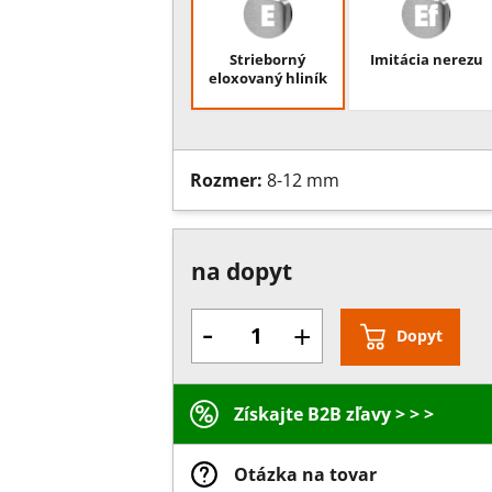
Strieborný
Imitácia nerezu
eloxovaný hliník
Rozmer:
8-12 mm
na dopyt
-
+
Dopyt
Získajte B2B zľavy > > >
Otázka na tovar