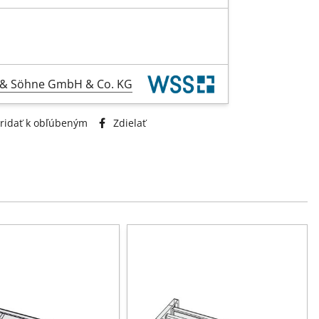
l & Söhne GmbH & Co. KG
ridať k obľúbeným
Zdielať