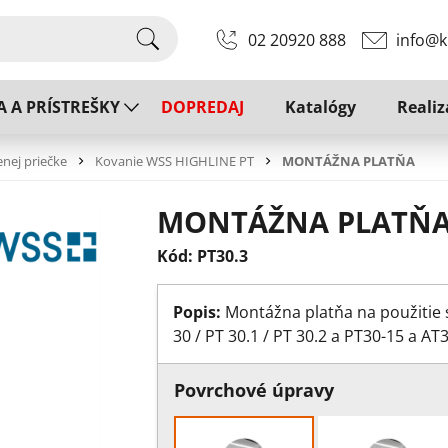
02 20920 888
info@k
A A PRÍSTREŠKY
DOPREDAJ
Katalógy
Realiz
enej priečke
Kovanie WSS HIGHLINE PT
MONTÁŽNA PLATŇA
MONTÁŽNA PLATŇ
Kód: PT30.3
Popis:
Montážna platňa na použitie
30 / PT 30.1 / PT 30.2 a PT30-15 a A
Povrchové úpravy