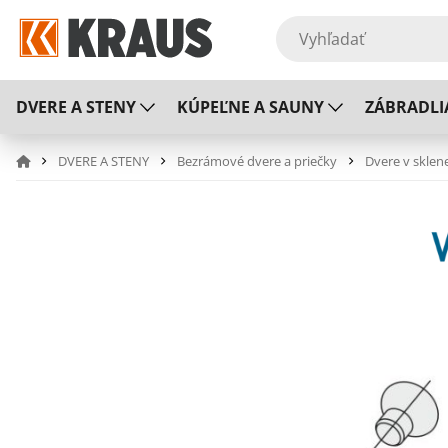
DVERE A STENY
KÚPEĽNE A SAUNY
ZÁBRADLI
DVERE A STENY
Bezrámové dvere a priečky
Dvere v sklen