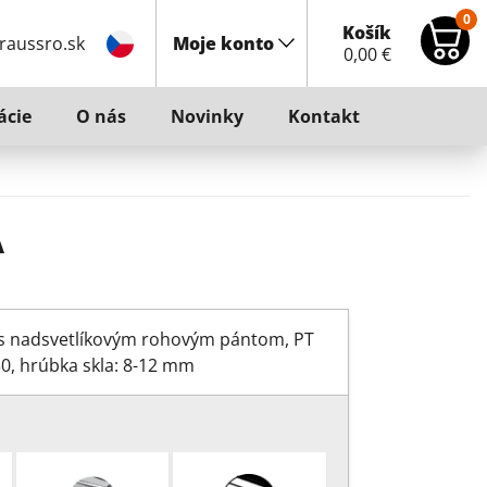
0
Košík
raussro.sk
Moje konto
0,00
€
ácie
O nás
Novinky
Kontakt
A
 s nadsvetlíkovým rohovým pántom, PT
T30, hrúbka skla: 8-12 mm