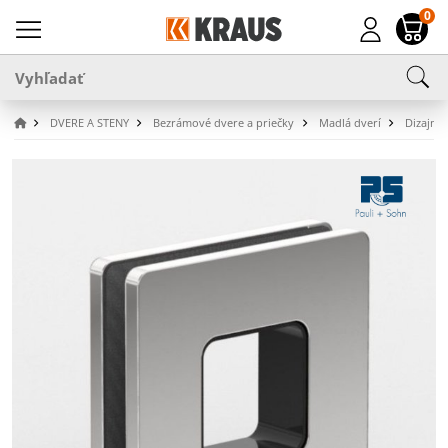
0
DVERE A STENY
Bezrámové dvere a priečky
Madlá dverí
Dizajno