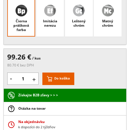
Popis:
Pre sklo 8mm, Rozmer: 75x75mm, Vŕtanie do skla priemer
50mm
Povrchové úpravy
Čierna
Imitácia
Leštený
Matný
prášková
nerezu
chróm
chróm
farba
99.26 €
/ kus
80.70 € bez DPH
-
+
Do košíka