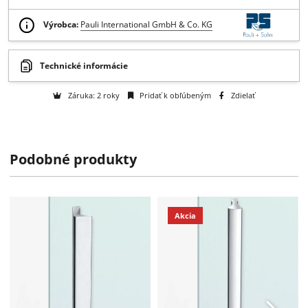
Získajte B2B zľavy > > >
Otázka na tovar
Na objednávku
k dispozícii do 2 týždňov
Výrobca:
Pauli International GmbH & Co. KG
Podobné produkty
Technické informácie
Záruka: 2 roky
Pridať k obľúbeným
Zdielať
Akcia