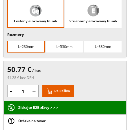
Popis:
Dizajnové nalepovacie madlo, , Materiál: hliník, , Výška 27,5
mm,
Povrchové úpravy
Leštený eloxovaný hliník
Strieborný eloxovaný hliní
Rozmery
L=230mm
L=530mm
L=380mm
50.77 €
/ kus
41.28 € bez DPH
-
Do košíka