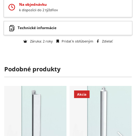
+
Získajte B2B zľavy > > >
Otázka na tovar
Na objednávku
k dispozícii do 2 týždňov
Podobné produkty
Technické informácie
Záruka: 2 roky
Pridať k obľúbeným
Zdielať
Akcia