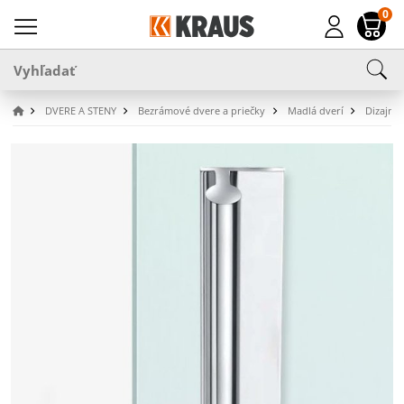
0
DVERE A STENY
Bezrámové dvere a priečky
Madlá dverí
Dizajno