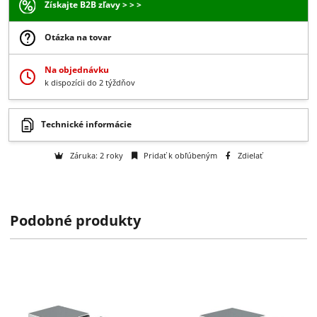
151.54 €
/ pár
123.20 € bez DPH
-
+
Do košíka
Získajte B2B zľavy > > >
Otázka na tovar
Na objednávku
k dispozícii do 2 týždňov
Podobné produkty
Technické informácie
Záruka: 2 roky
Pridať k obľúbeným
Zdielať