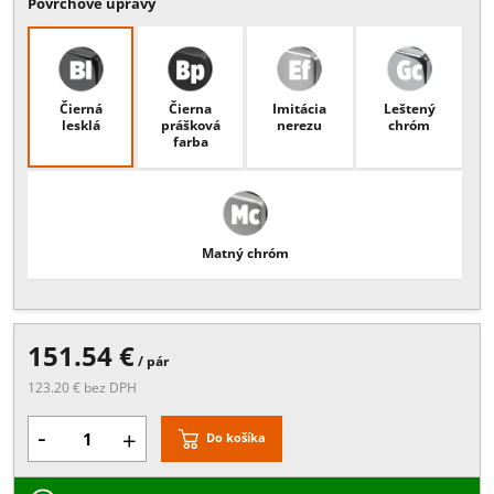
Popis:
hrúbka skla 6/8/10 mm, , priemer 28x46x30 mm, , materiál:
ZAMAK, , průměr 32x32 mm, , , Vrtání skla 14mm,
Povrchové úpravy
Čierná
Čierna
Imitácia
Leštený
lesklá
prášková
nerezu
chróm
farba
Matný chróm