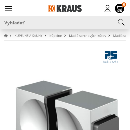
0
KÚPEĽNE A SAUNY
Kúpeľne
Madlá sprchových kútov
Madlá spŕc